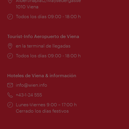
Lugar:
Albertinaplatz/Maysedergasse
1010 Viena
Horarios
Todos los días 09:00 - 18:00 h
de
apertura:
Tourist-Info Aeropuerto de Viena
Lugar:
en la terminal de llegadas
Horarios
Todos los días 09:00 - 18:00 h
de
apertura:
Hoteles de Viena & información
e-
info@wien.info
mail:
Teléfono:
+43-1-24 555
Horarios
Lunes-Viernes 9:00 – 17:00 h
de
Cerrado los días festivos
apertura: