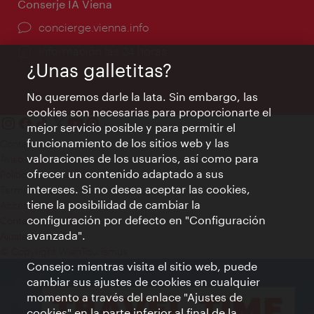
Conserje IA Viena
concierge.vienna.info
Información las 24 horas
¿Unas galletitas?
No queremos darle la lata. Sin embargo, las
cookies son necesarias para proporcionarte el
mejor servicio posible y para permitir el
funcionamiento de los sitios web y las
Contacto
valoraciones de los usuarios, así como para
Aviso legal
ofrecer un contenido adaptado a sus
Política de privacidad de datos
intereses. Si no desea aceptar las cookies,
Terms of Use
tiene la posibilidad de cambiar la
Accesibilidad
configuración por defecto en "Configuración
Contacto para la prensa
avanzada".
Ajustes de cookie
© Copyright WienTourismus
Consejo: mientras visita el sitio web, puede
cambiar sus ajustes de cookies en cualquier
momento a través del enlace "Ajustes de
cookies" en la parte inferior al final de la