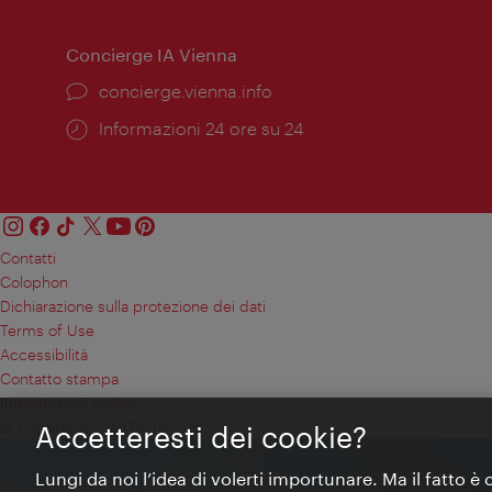
apertura:
Concierge IA Vienna
Ort:
concierge.vienna.info
Öffnungszeiten:
Informazioni 24 ore su 24
Contatti
Colophon
Dichiarazione sulla protezione dei dati
Terms of Use
Accessibilità
Contatto stampa
Impostazioni cookie
© Copyright WienTourismus
Accetteresti dei cookie?
Lungi da noi l’idea di volerti importunare. Ma il fatto è