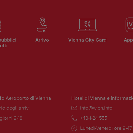
pubblici
Arrivo
Vienna City Card
App 
etti
nfo Aeroporto di Vienna
Hotel di Vienna e informazi
ione:
rio degli arrivi
Email:
info@wien.info
 giorni 9-18
Telefono:
+43-1-24 555
Orari
Lunedì-Venerdì ore 9–17
ura: