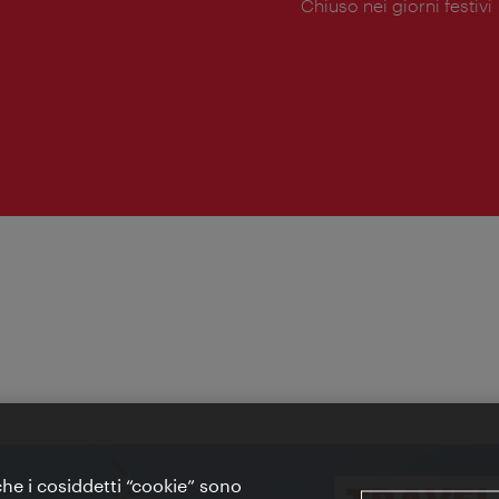
di
Chiuso nei giorni festivi
apertura:
 che i cosiddetti “cookie” sono