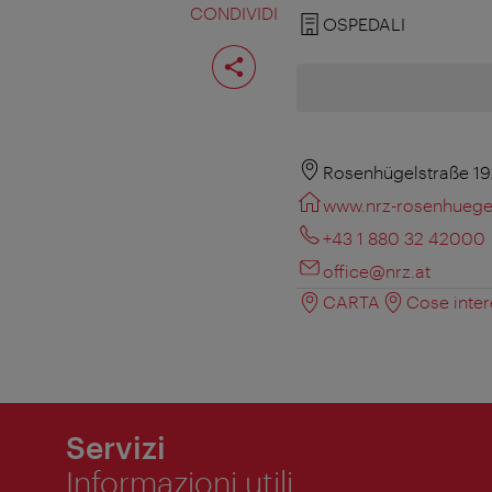
CONDIVIDI
OSPEDALI
Condividi
pagina
Rosenhügelstraße 19
www.nrz-rosenhuegel
+43 1 880 32 42000
office@nrz.at
CARTA
Cose inter
Servizi
Informazioni utili