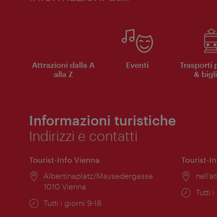
Attrazioni dalla A
Eventi
Trasporti 
alla Z
& bigli
Informazioni turistiche
Indirizzi e contatti
Tourist-Info Vienna
Tourist-I
Posizione:
Albertinaplatz/Maysedergasse
Posiz
nell’at
1010 Vienna
Orari
Tutti i
Orari
Tutti i giorni 9-18
di
di
apert