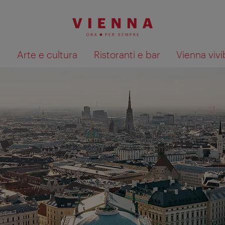
à
Arte e cultura
Ristoranti e bar
Vienna vivi
Mostra i risultati della ricerca su