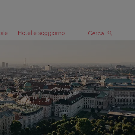
bile
Hotel e soggiorno
Cerca
CERCA
lla mappa