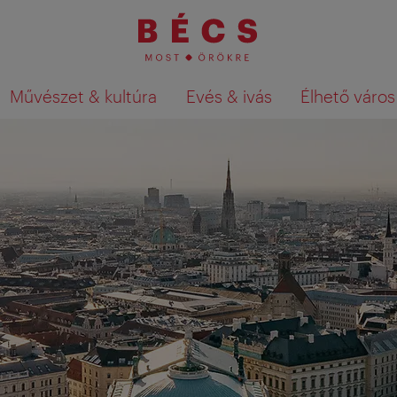
Művészet & kultúra
Evés & ivás
Élhető város
Keresési találatok megjelenítése a té