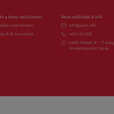
nfo a bécsi repülőtéren
Bécsi szállodák & infó
ín:
kezési csarnokban
E-
info@wien.info
mail:
a
ta 9-18 óra között
Telefon:
+43-1-24 555
:
Nyitva
Hétfő-Péntek 9 – 17 órái
tartás:
Ünnepnapokon zárva