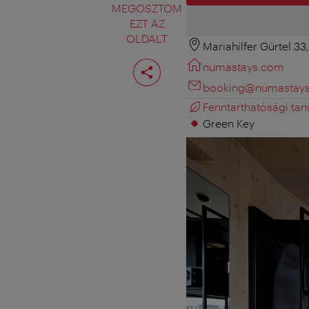
MEGOSZTOM
EZT AZ
OLDALT
Mariahilfer Gürtel 33
Oldal
numastays.com
megosztása
booking@numastay
Fenntarthatósági tan
Green Key