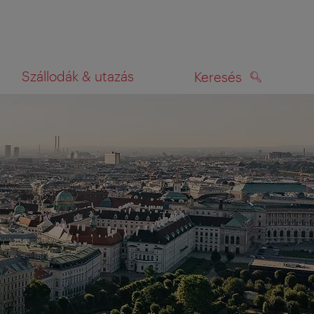
Szállodák & utazás
Keresés
KERESÉS
rképen