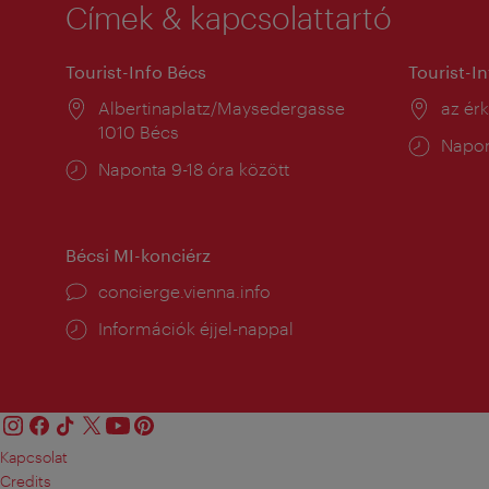
Címek & kapcsolattartó
Tourist-Info Bécs
Tourist-I
Helyszín:
Albertinaplatz/Maysedergasse
Helysz
az ér
1010 Bécs
Nyitv
Napon
Nyitva
Naponta 9-18 óra között
tartás
tartás:
Bécsi MI-konciérz
concierge.vienna.info
Információk éjjel-nappal
Kapcsolat
Credits