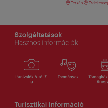
Térkép
Érdekessé
Szolgáltatások
Hasznos információk
Látnivalók A-tól Z-
Események
Tömegköz
ig
& jeg
Turisztikai információ