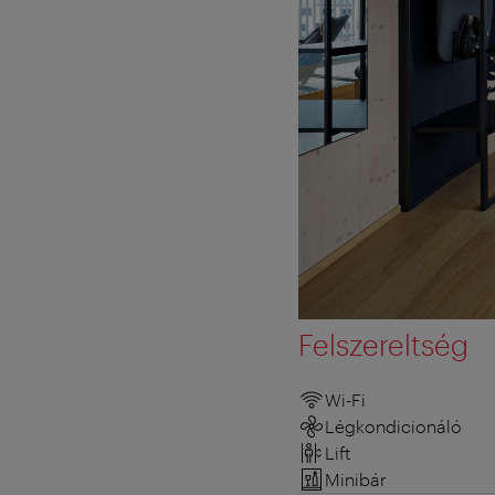
Felszereltség
Wi-Fi
Légkondicionáló
Lift
Minibár