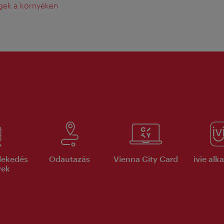
gek a környéken
lekedés
Odautazás
Vienna City Card
ivie al
yek