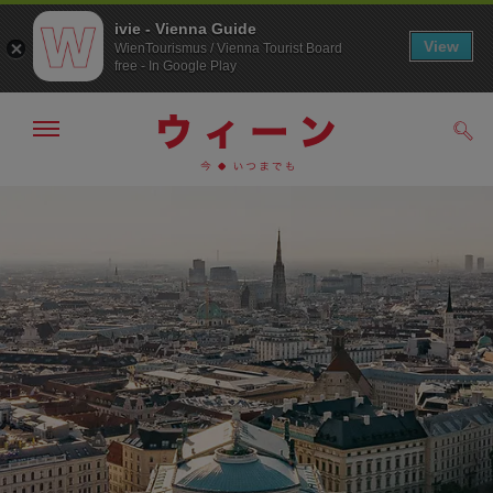
ivie - Vienna Guide
View
WienTourismus / Vienna Tourist Board
free - In Google Play
メ
検
ニ
索
ュ
/>
メ
こ
す
ー
る
ニ
の
の
ュ
ペ
表
ー
ー
示・
非
へ
ジ
表
の
示
ト
ッ
プ
へ