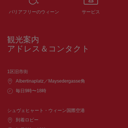
バリアフリーのウィーン
サービス
観光案内
アドレス＆コンタクト
1区旧市街
場
Albertinaplatz／Maysedergasse角
所：
営
毎日9時〜18時
業
時
間：
シュヴェヒャート・ウィーン国際空港
場
到着ロビー
所：