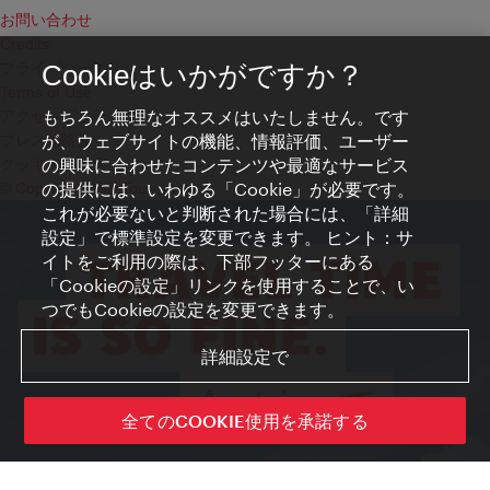
お問い合わせ
Credits
プライバシーポリシー
Cookieはいかがですか？
Terms of Use
もちろん無理なオススメはいたしません。です
アクセシビリティ
が、ウェブサイトの機能、情報評価、ユーザー
プレス連絡先
の興味に合わせたコンテンツや最適なサービス
クッキーの設定
の提供には、いわゆる「Cookie」が必要です。
© Copyright WienTourismus
これが必要ないと判断された場合には、「詳細
設定」で標準設定を変更できます。 ヒント：サ
イトをご利用の際は、下部フッターにある
「Cookieの設定」リンクを使用することで、い
つでもCookieの設定を変更できます。
詳細設定で
全てのCOOKIE使用を承諾する