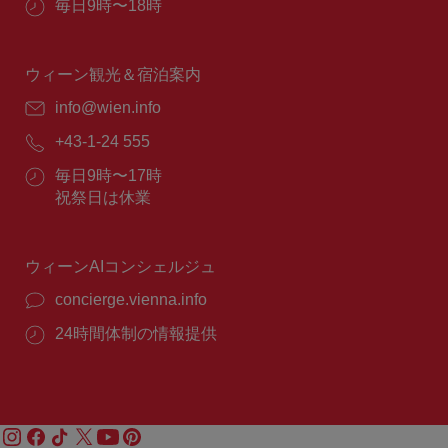
営
毎日9時〜18時
業
時
間：
ウィーン観光＆宿泊案内
E
info@wien.info
メ
電
+43-1-24 555
ー
話
ル：
営
毎日9時〜17時
番
業
祝祭日は休業
号：
時
間：
ウィーンAIコンシェルジュ
concierge.vienna.info
24時間体制の情報提供