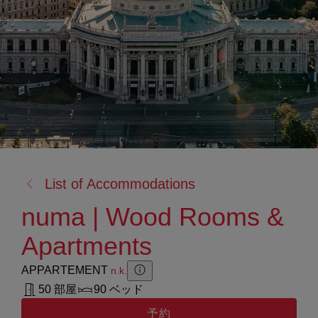
戻
List of Accommodations
る:
numa | Wood Rooms &
Apartments
APPARTEMENT
n.k.
Zusatzinformation anzeigen
Zusatzinformation ausblenden
50 部屋
90 ベッド
予約