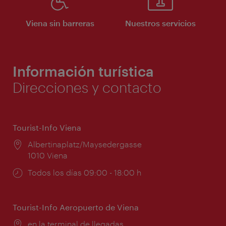
Viena sin barreras
Nuestros servicios
Información turística
Direcciones y contacto
Tourist-Info Viena
Lugar:
Albertinaplatz/Maysedergasse
1010 Viena
Horarios
Todos los días 09:00 - 18:00 h
de
apertura:
Tourist-Info Aeropuerto de Viena
Lugar:
en la terminal de llegadas