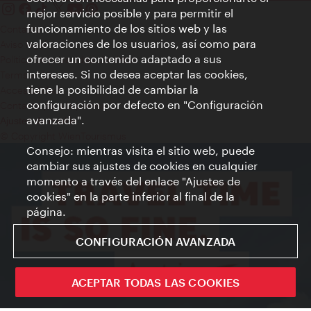
mejor servicio posible y para permitir el
funcionamiento de los sitios web y las
Contacto
valoraciones de los usuarios, así como para
Aviso legal
ofrecer un contenido adaptado a sus
Política de privacidad de datos
intereses. Si no desea aceptar las cookies,
Terms of Use
tiene la posibilidad de cambiar la
Accesibilidad
configuración por defecto en "Configuración
Contacto para la prensa
avanzada".
Ajustes de cookie
© Copyright WienTourismus
Consejo: mientras visita el sitio web, puede
cambiar sus ajustes de cookies en cualquier
momento a través del enlace "Ajustes de
cookies" en la parte inferior al final de la
página.
CONFIGURACIÓN AVANZADA
ACEPTAR TODAS LAS COOKIES