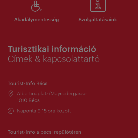
Akadálymentesség
Szolgáltatásaink
Turisztikai információ
Címek & kapcsolattartó
Tourist-Info Bécs
Helyszín:
Albertinaplatz/Maysedergasse
1010 Bécs
Nyitva
Naponta 9-18 óra között
tartás:
Tourist-Info a bécsi repülőtéren