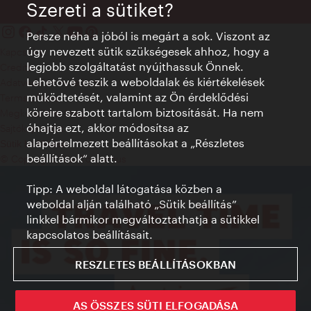
Szereti a sütiket?
Persze néha a jóból is megárt a sok. Viszont az
úgy nevezett sütik szükségesek ahhoz, hogy a
Kapcsolat
legjobb szolgáltatást nyújthassuk Önnek.
Credits
Lehetővé teszik a weboldalak és kiértékelések
Adatvédelmi nyilatkozat
működtetését, valamint az Ön érdeklődési
Terms of Use
köreire szabott tartalom biztosítását. Ha nem
Megközelíthetőség
óhajtja ezt, akkor módosítsa az
Sajtókapcsolat
alapértelmezett beállításokat a „Részletes
Sütik beállítása
beállítások“ alatt.
© Copyright WienTourismus
Tipp: A weboldal látogatása közben a
weboldal alján található „Sütik beállítás”
linkkel bármikor megváltoztathatja a sütikkel
kapcsolatos beállításait.
RESZLETES BEÁLLÍTÁSOKBAN
AS ÖSSZES SÜTI ELFOGADÁSA