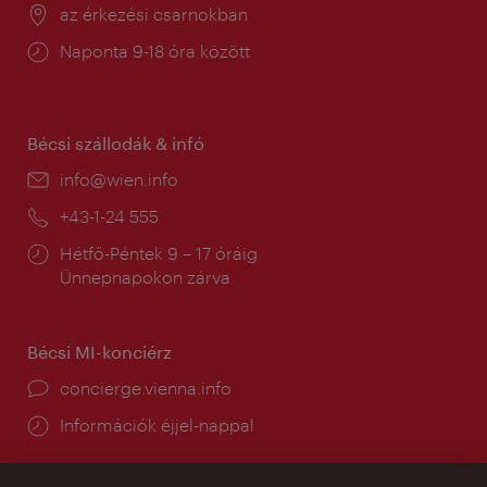
Helyszín:
az érkezési csarnokban
Nyitva
Naponta 9-18 óra között
tartás:
Bécsi szállodák & infó
E-
info@wien.info
mail:
Telefon:
+43-1-24 555
Nyitva
Hétfő-Péntek 9 – 17 óráig
tartás:
Ünnepnapokon zárva
Bécsi MI-konciérz
concierge.vienna.info
Információk éjjel-nappal