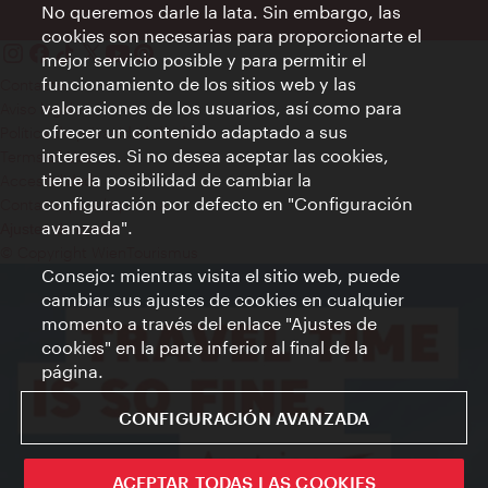
No queremos darle la lata. Sin embargo, las
cookies son necesarias para proporcionarte el
mejor servicio posible y para permitir el
funcionamiento de los sitios web y las
Contacto
valoraciones de los usuarios, así como para
Aviso legal
ofrecer un contenido adaptado a sus
Política de privacidad de datos
intereses. Si no desea aceptar las cookies,
Terms of Use
tiene la posibilidad de cambiar la
Accesibilidad
configuración por defecto en "Configuración
Contacto para la prensa
avanzada".
Ajustes de cookie
© Copyright WienTourismus
Consejo: mientras visita el sitio web, puede
cambiar sus ajustes de cookies en cualquier
momento a través del enlace "Ajustes de
cookies" en la parte inferior al final de la
página.
CONFIGURACIÓN AVANZADA
ACEPTAR TODAS LAS COOKIES