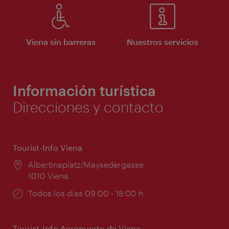
Viena sin barreras
Nuestros servicios
Información turística
Direcciones y contacto
Tourist-Info Viena
Lugar:
Albertinaplatz/Maysedergasse
1010 Viena
Horarios
Todos los días 09:00 - 18:00 h
de
apertura:
Tourist-Info Aeropuerto de Viena