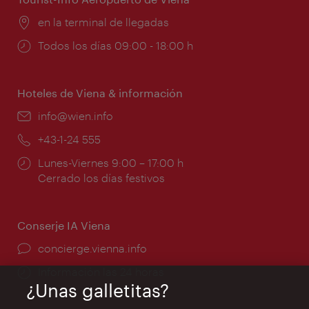
Lugar:
en la terminal de llegadas
Horarios
Todos los días 09:00 - 18:00 h
de
apertura:
Hoteles de Viena & información
e-
info@wien.info
mail:
Teléfono:
+43-1-24 555
Horarios
Lunes-Viernes 9:00 – 17:00 h
de
Cerrado los días festivos
apertura:
Conserje IA Viena
concierge.vienna.info
Información las 24 horas
¿Unas galletitas?