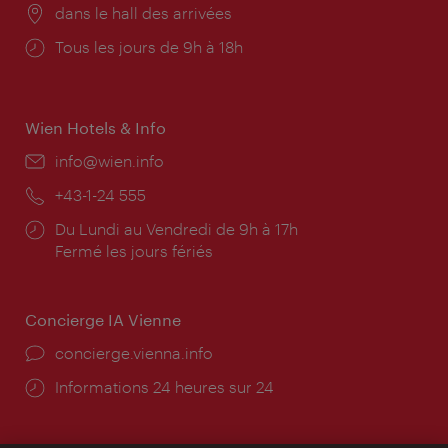
Lieu:
dans le hall des arrivées
Horaires
Tous les jours de 9h à 18h
d'ouverture:
Wien Hotels & Info
E-
info@wien.info
mail:
Téléphone:
+43-1-24 555
Horaires
Du Lundi au Vendredi de 9h à 17h
d'ouverture:
Fermé les jours fériés
Concierge IA Vienne
Ort:
concierge.vienna.info
Öffnungszeiten:
Informations 24 heures sur 24