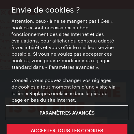
Envie de cookies ?
Attention, ceux-là ne se mangent pas ! Ces «
Contact
cookies » sont nécessaires au bon
Mentions obligatoires
fonctionnement des sites Internet et des
Charte sur le respect de la vie privée
évaluations, pour afficher du contenu adapté
Terms of Use
à vos intérêts et vous offrir le meilleur service
Accessibilité
possible. Si vous ne voulez pas accepter ces
Contact presse
cookies, vous pouvez modifier vos réglages
Paramètres de cookies
standard dans « Paramètres avancés ».
© Copyright WienTourismus
Conseil : vous pouvez changer vos réglages
de cookies à tout moment lors d'une visite via
le lien « Réglages cookies » dans le pied de
page en bas du site Internet.
PARAMÈTRES AVANCÉS
ACCEPTER TOUS LES COOKIES