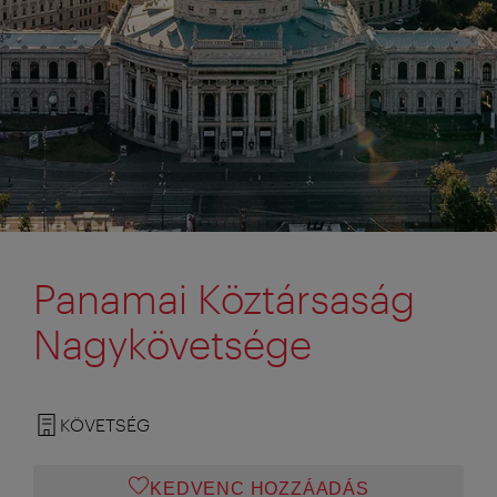
Panamai Köztársaság
Nagykövetsége
KÖVETSÉG
KEDVENC HOZZÁADÁS