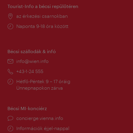
Tourist-Info a bécsi repülőtéren
Helyszín:
az érkezési csarnokban
Nyitva
Naponta 9-18 óra között
tartás:
Bécsi szállodák & infó
E-
info@wien.info
mail:
Telefon:
+43-1-24 555
Nyitva
Hétfő-Péntek 9 – 17 óráig
tartás:
Ünnepnapokon zárva
Bécsi MI-konciérz
concierge.vienna.info
Információk éjjel-nappal