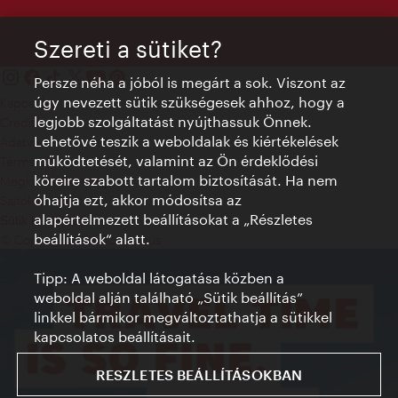
Szereti a sütiket?
Persze néha a jóból is megárt a sok. Viszont az
úgy nevezett sütik szükségesek ahhoz, hogy a
Kapcsolat
legjobb szolgáltatást nyújthassuk Önnek.
Credits
Lehetővé teszik a weboldalak és kiértékelések
Adatvédelmi nyilatkozat
működtetését, valamint az Ön érdeklődési
Terms of Use
köreire szabott tartalom biztosítását. Ha nem
Megközelíthetőség
óhajtja ezt, akkor módosítsa az
Sajtókapcsolat
alapértelmezett beállításokat a „Részletes
Sütik beállítása
beállítások“ alatt.
© Copyright WienTourismus
Tipp: A weboldal látogatása közben a
weboldal alján található „Sütik beállítás”
linkkel bármikor megváltoztathatja a sütikkel
kapcsolatos beállításait.
RESZLETES BEÁLLÍTÁSOKBAN