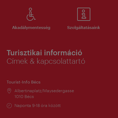
Akadálymentesség
Szolgáltatásaink
Turisztikai információ
Címek & kapcsolattartó
Tourist-Info Bécs
Helyszín:
Albertinaplatz/Maysedergasse
1010 Bécs
Nyitva
Naponta 9-18 óra között
tartás: