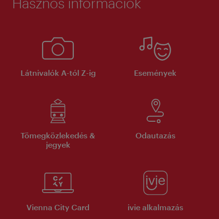
Hasznos információk
Látnivalók A-tól Z-ig
Események
Tömegközlekedés &
Odautazás
jegyek
Vienna City Card
ivie alkalmazás