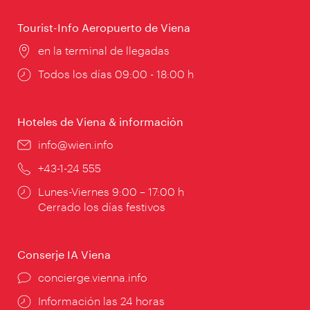
apertura:
Tourist-Info Aeropuerto de Viena
Lugar:
en la terminal de llegadas
Horarios
Todos los días 09:00 - 18:00 h
de
apertura:
Hoteles de Viena & información
e-
info@wien.info
mail:
Teléfono:
+43-1-24 555
Horarios
Lunes-Viernes 9:00 – 17:00 h
de
Cerrado los días festivos
apertura:
Conserje IA Viena
concierge.vienna.info
Información las 24 horas