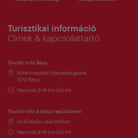
Turisztikai információ
Címek & kapcsolattartó
Tourist-Info Bécs
Helyszín:
Albertinaplatz/Maysedergasse
1010 Bécs
Nyitva
Naponta 9-18 óra között
tartás:
Tourist-Info a bécsi repülőtéren
Helyszín:
az érkezési csarnokban
Nyitva
Naponta 9-18 óra között