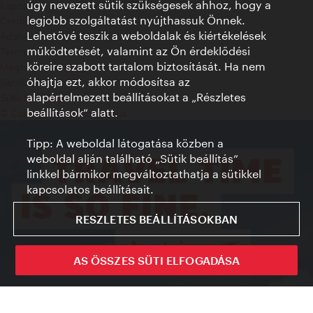
úgy nevezett sütik szükségesek ahhoz, hogy a
Kapcsolat
legjobb szolgáltatást nyújthassuk Önnek.
Credits
Lehetővé teszik a weboldalak és kiértékelések
Adatvédelmi nyilatkozat
működtetését, valamint az Ön érdeklődési
Terms of Use
köreire szabott tartalom biztosítását. Ha nem
Megközelíthetőség
óhajtja ezt, akkor módosítsa az
Sajtókapcsolat
alapértelmezett beállításokat a „Részletes
Sütik beállítása
beállítások“ alatt.
© Copyright WienTourismus
Tipp: A weboldal látogatása közben a
weboldal alján található „Sütik beállítás”
linkkel bármikor megváltoztathatja a sütikkel
kapcsolatos beállításait.
RESZLETES BEÁLLÍTÁSOKBAN
AS ÖSSZES SÜTI ELFOGADÁSA