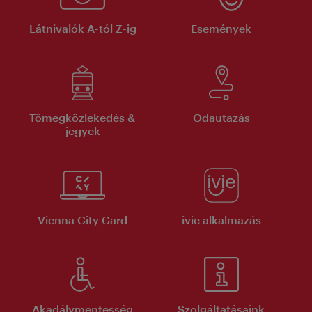
Látnivalók A-tól Z-ig
Események
Tömegközlekedés &
Odautazás
jegyek
Vienna City Card
ivie alkalmazás
Akadálymentesség
Szolgáltatásaink