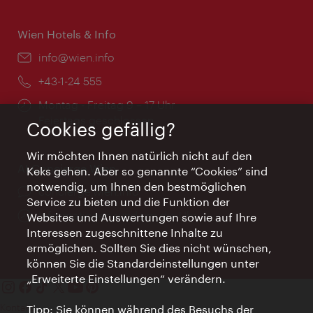
Wien Hotels & Info
Email:
info@wien.info
Telefon:
+43-1-24 555
Öffnungszeiten:
Montag - Freitag 9 – 17 Uhr
Feiertags geschlossen
Cookies gefällig?
Wir möchten Ihnen natürlich nicht auf den
AI Concierge Wien
Keks gehen. Aber so genannte “Cookies” sind
notwendig, um Ihnen den bestmöglichen
Ort:
concierge.wien.info
Service zu bieten und die Funktion der
Öffnungszeiten:
Informationen rund um die Uhr
Websites und Auswertungen sowie auf Ihre
Interessen zugeschnittene Inhalte zu
ermöglichen. Sollten Sie dies nicht wünschen,
können Sie die Standardeinstellungen unter
„Erweiterte Einstellungen“ verändern.
Kontakt
Tipp: Sie können während des Besuchs der