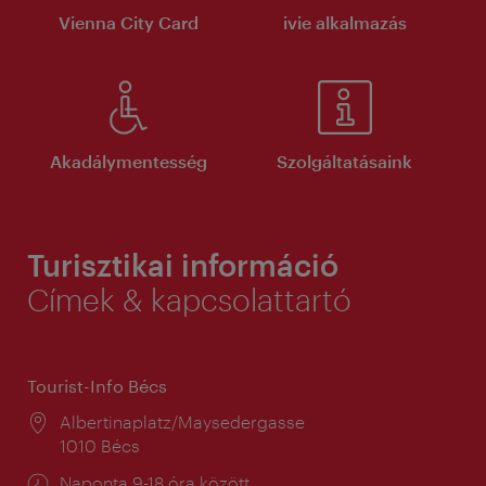
Vienna City Card
ivie alkalmazás
Akadálymentesség
Szolgáltatásaink
Turisztikai információ
Címek & kapcsolattartó
Tourist-Info Bécs
Helyszín:
Albertinaplatz/Maysedergasse
1010 Bécs
Nyitva
Naponta 9-18 óra között