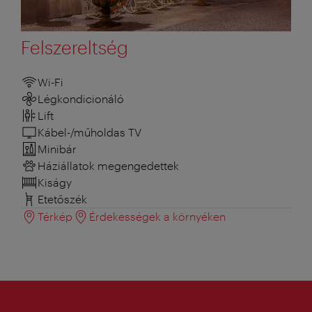
Felszereltség
Wi-Fi
Légkondicionáló
Lift
Kábel-/műholdas TV
Minibár
Háziállatok megengedettek
Kiságy
Etetőszék
Térkép
Érdekességek a környéken