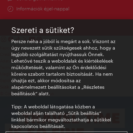
Információk éjjel-nappal
Szereti a sütiket?
Persze néha a jóból is megárt a sok. Viszont az
úgy nevezett sütik szükségesek ahhoz, hogy a
Kapcsolat
legjobb szolgáltatást nyújthassuk Önnek.
Credits
Lehetővé teszik a weboldalak és kiértékelések
Adatvédelmi nyilatkozat
működtetését, valamint az Ön érdeklődési
Terms of Use
köreire szabott tartalom biztosítását. Ha nem
Megközelíthetőség
óhajtja ezt, akkor módosítsa az
Sajtókapcsolat
alapértelmezett beállításokat a „Részletes
Sütik beállítása
beállítások“ alatt.
© Copyright WienTourismus
Tipp: A weboldal látogatása közben a
weboldal alján található „Sütik beállítás”
linkkel bármikor megváltoztathatja a sütikkel
kapcsolatos beállításait.