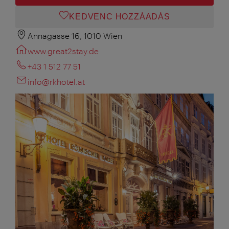
KEDVENC HOZZÁADÁS
Annagasse 16, 1010 Wien
www.great2stay.de
+43 1 512 77 51
info@rkhotel.at