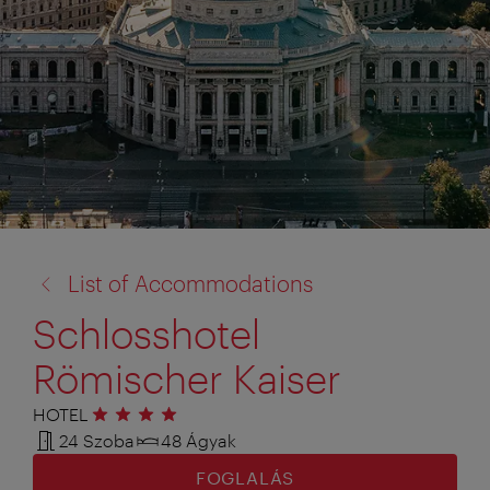
vissza
List of Accommodations
a:
Schlosshotel
Römischer Kaiser
HOTEL
4 csillag
24 Szoba
48 Ágyak
FOGLALÁS