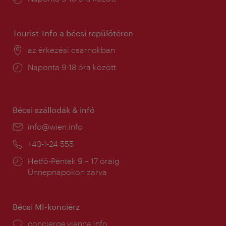
tartás:
Tourist-Info a bécsi repülőtéren
Helyszín:
az érkezési csarnokban
Nyitva
Naponta 9-18 óra között
tartás:
Bécsi szállodák & infó
E-
info@wien.info
mail:
Telefon:
+43-1-24 555
Nyitva
Hétfő-Péntek 9 – 17 óráig
tartás:
Ünnepnapokon zárva
Bécsi MI-konciérz
concierge.vienna.info