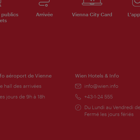
 publics
Arrivée
Vienna City Card
L'appl
ets
nfo aéroport de Vienne
Wien Hotels & Info
e hall des arrivées
E-
info@wien.info
mail:
res
es jours de 9h à 18h
Téléphone:
+43-1-24 555
rture:
Horaires
Du Lundi au Vendredi de
d'ouverture:
Fermé les jours fériés