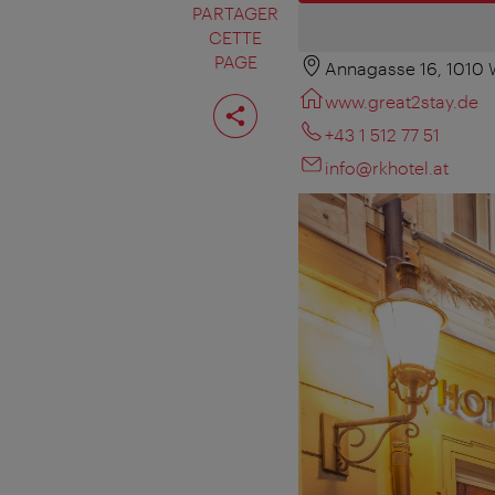
PARTAGER
CETTE
PAGE
Annagasse 16, 1010 
Partager
www.great2stay.de
cette
page
+43 1 512 77 51
info@rkhotel.at