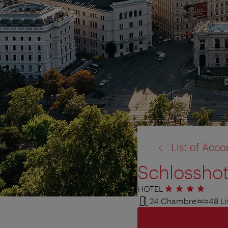
retour
List of Ac
à:
Schlosshot
HOTEL
4 étoiles
24 Chambre
48 Li