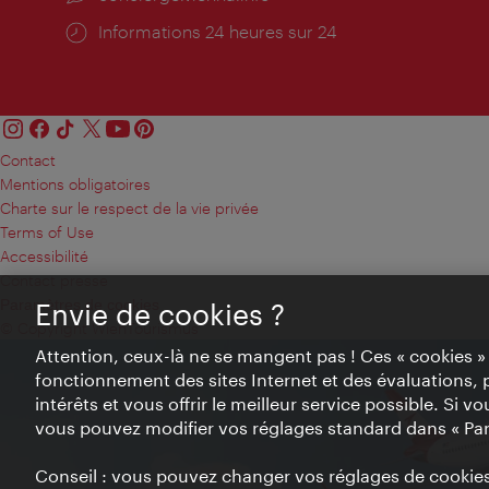
Öffnungszeiten:
Informations 24 heures sur 24
Contact
Mentions obligatoires
Charte sur le respect de la vie privée
Terms of Use
Accessibilité
Contact presse
Paramètres de cookies
Envie de cookies ?
© Copyright WienTourismus
Attention, ceux-là ne se mangent pas ! Ces « cookies 
fonctionnement des sites Internet et des évaluations, 
intérêts et vous offrir le meilleur service possible. Si 
vous pouvez modifier vos réglages standard dans « Pa
Conseil : vous pouvez changer vos réglages de cookies 