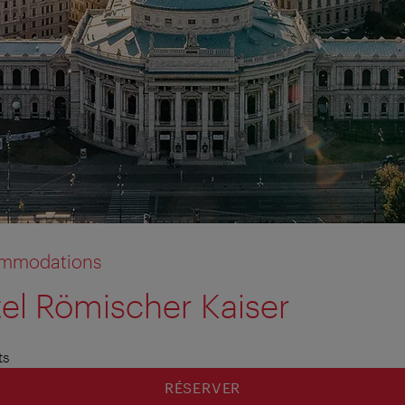
commodations
el Römischer Kaiser
ts
RÉSERVER