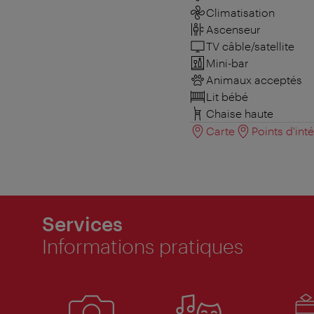
Climatisation
Ascenseur
TV câble/satellite
Mini-bar
Animaux acceptés
Lit bébé
Chaise haute
Carte
Points d'int
Services
Informations pratiques