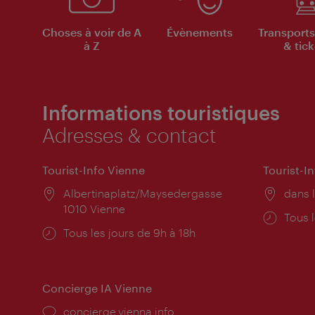
Choses à voir de A
Évènements
Transports
à Z
& tick
Informations touristiques
Adresses & contact
Tourist-Info Vienne
Tourist-I
Lieu:
Albertinaplatz/Maysedergasse
Lieu:
dans l
1010 Vienne
Horai
Tous l
Horaires
Tous les jours de 9h à 18h
d'ouve
d'ouverture:
Concierge IA Vienne
Ort:
concierge.vienna.info