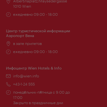
Расположение:
Albertinaplatz/Maysedergasse
1010 Wien
Часы
ежедневно 09:00 - 18:00
работы:
Центр туристической информации
Аэропорт Вена
Расположение:
в зале прилетов
Часы
ежедневно 09:00 - 18:00
работы:
Инфоцентр Wien Hotels & Info
Эл.
info@wien.info
почта:
Телефон:
+43-1-24 555
Часы
понеде́льник-пя́тница с 9:00 до
работы:
17:00
Закрыто в праздничные дни