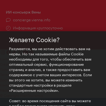
ИИ-консьерж Вены
concierge.vienna.info
Информация круглосуточно
Желаете Cookie?
Разумеется, мы не хотим действовать вам на
нервы. Но так называемые файлы Cookie
необходимы для того, чтобы обеспечить вам
Контакт
оптимальный сервис, функционирование
Credits
страниц и анализ, а также предоставить вам
Положение о конфиденциальности
содержимое с учетом ваших интересов. Если
Terms of Use
вы этого не хотите, вы можете изменить
Доступность
стандартные настройки в разделе
Контакты для прессы
«Расширенные настройки».
Настройки файлов Cookie
© Copyright WienTourismus
Совет: во время посещения сайта вы можете
в любое время снова изменить свои