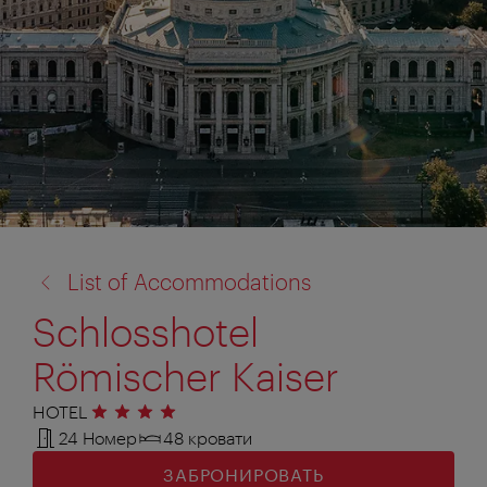
назад
List of Accommodations
к:
Schlosshotel
Römischer Kaiser
HOTEL
4 звезды
24 Номер
48 кровати
ЗАБРОНИРОВАТЬ