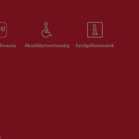
kalmazás
Akadálymentesség
Szolgáltatásaink
g