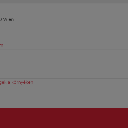
10 Wien
om
gek a környéken