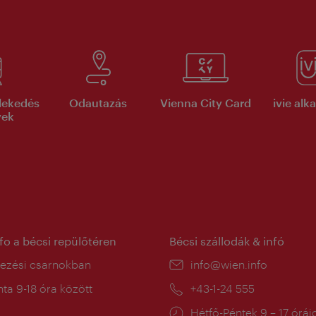
lekedés
Odautazás
Vienna City Card
ivie al
yek
nfo a bécsi repülőtéren
Bécsi szállodák & infó
ín:
kezési csarnokban
E-
info@wien.info
mail:
a
ta 9-18 óra között
Telefon:
+43-1-24 555
:
Nyitva
Hétfő-Péntek 9 – 17 órái