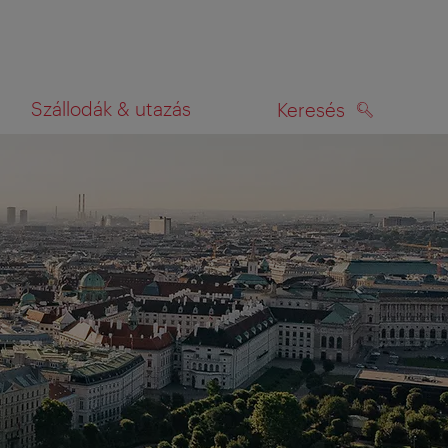
Szállodák & utazás
Keresés
KERESÉS
rképen