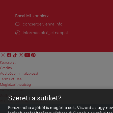
tartás:
Bécsi MI-konciérz
concierge.vienna.info
Információk éjjel-nappal
Kapcsolat
Credits
Adatvédelmi nyilatkozat
Terms of Use
Megközelíthetőség
Sajtókapcsolat
Sütik beállítása
Szereti a sütiket?
© Copyright WienTourismus
Persze néha a jóból is megárt a sok. Viszont az úgy ne
legjobb szolgáltatást nyújthassuk Önnek. Lehetővé tesz