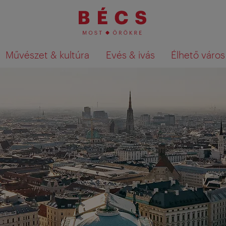
Művészet & kultúra
Evés & ivás
Élhető város
Keresési találatok megjelenítése a té