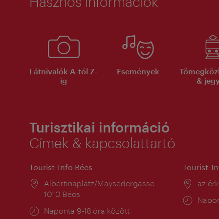
Hasznos információk
Látnivalók A-tól Z-
Események
Tömegköz
ig
& jeg
Turisztikai információ
Címek & kapcsolattartó
Tourist-Info Bécs
Tourist-I
Helyszín:
Albertinaplatz/Maysedergasse
Helysz
az ér
1010 Bécs
Nyitv
Napon
Nyitva
Naponta 9-18 óra között
tartás