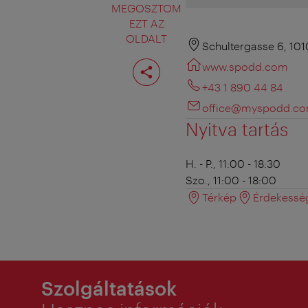
MEGOSZTOM
EZT AZ
OLDALT
Schultergasse 6, 10
Oldal
www.spodd.com
megosztása
+43 1 890 44 84
office@myspodd.c
Nyitva tartás
H. - P., 11:00 - 18:30
Szo., 11:00 - 18:00
Térkép
Érdekessé
Szolgáltatások