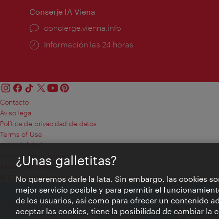
Conserje IA Viena
concierge.vienna.info
Información las 24 horas
Contacto
Aviso legal
Política de privacidad de datos
Terms of Use
Accesibilidad
Contacto para la prensa
¿Unas galletitas?
Ajustes de cookie
© Copyright WienTourismus
No queremos darle la lata. Sin embargo, las cookies so
mejor servicio posible y para permitir el funcionamient
de los usuarios, así como para ofrecer un contenido ad
aceptar las cookies, tiene la posibilidad de cambiar la