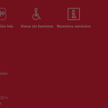
ión ivie
Viena sin barreras
Nuestros servicios
ción
:00 h
s