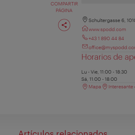
COMPARTIR
PÁGINA
Compartir
Schultergasse 6, 10
página
www.spodd.com
+43 1 890 44 84
office@myspodd.c
Horarios de ap
Lu - Vie, 11:00 - 18:30
Sá, 11:00 - 18:00
Mapa
Interesante
Artículos relacionados