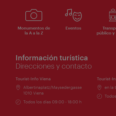
Monumentos de
Eventos
Transp
la A a la Z
público y 
Información turística
Direcciones y contacto
Tourist-Info Viena
Tourist-I
Lugar:
Albertinaplatz/Maysedergasse
Lugar
en la 
1010 Viena
Horar
Todos
Horarios
Todos los días 09:00 - 18:00 h
de
de
apert
apertura: