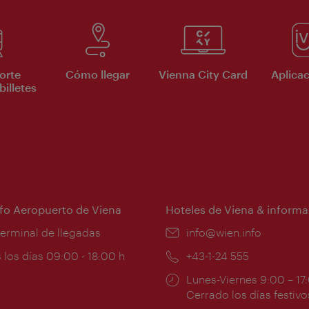
orte
Cómo llegar
Vienna City Card
Aplicac
billetes
nfo Aeropuerto de Viena
Hoteles de Viena & informa
:
terminal de llegadas
e-
info@wien.info
mail:
ios
 los días 09:00 - 18:00 h
Teléfono:
+43-1-24 555
Horarios
Lunes-Viernes 9:00 – 17
ura:
de
Cerrado los días festivo