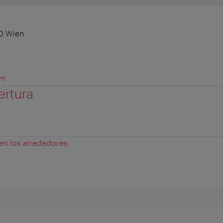
10 Wien
om
ertura
 en los alrededores