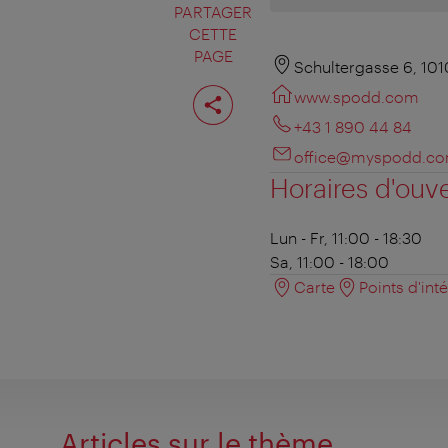
PARTAGER
CETTE
PAGE
Schultergasse 6, 10
Partager
www.spodd.com
cette
page
+43 1 890 44 84
office@myspodd.c
Horaires d'ouv
Lun - Fr, 11:00 - 18:30
Sa, 11:00 - 18:00
Carte
Points d'int
Articles sur le thème