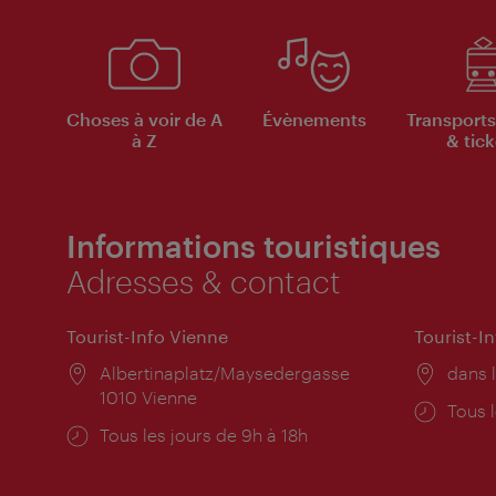
Choses à voir de A
Évènements
Transports
à Z
& tick
Informations touristiques
Adresses & contact
Tourist-Info Vienne
Tourist-I
Lieu:
Albertinaplatz/Maysedergasse
Lieu:
dans l
1010 Vienne
Horai
Tous l
Horaires
Tous les jours de 9h à 18h
d'ouve
d'ouverture: