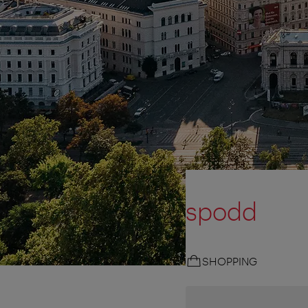
spodd
SHOPPING