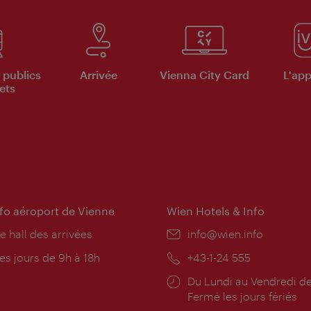
 publics
Arrivée
Vienna City Card
L'appl
ets
nfo aéroport de Vienne
Wien Hotels & Info
e hall des arrivées
E-
info@wien.info
mail:
res
es jours de 9h à 18h
Téléphone:
+43-1-24 555
rture:
Horaires
Du Lundi au Vendredi de
d'ouverture:
Fermé les jours fériés