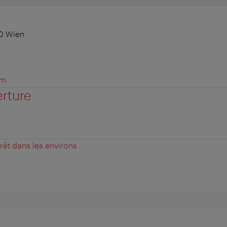
10 Wien
om
erture
érêt dans les environs