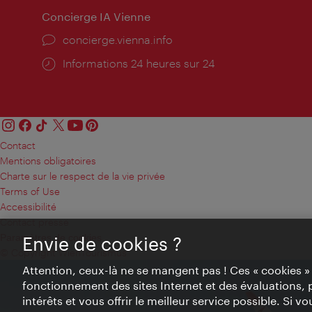
Concierge IA Vienne
Ort:
concierge.vienna.info
Öffnungszeiten:
Informations 24 heures sur 24
Contact
Mentions obligatoires
Charte sur le respect de la vie privée
Terms of Use
Accessibilité
Contact presse
Paramètres de cookies
Envie de cookies ?
© Copyright WienTourismus
Attention, ceux-là ne se mangent pas ! Ces « cookies 
fonctionnement des sites Internet et des évaluations, 
intérêts et vous offrir le meilleur service possible. Si 