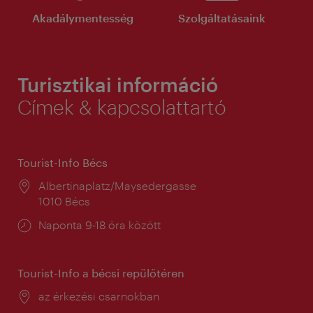
Akadálymentesség
Szolgáltatásaink
Turisztikai információ
Címek & kapcsolattartó
Tourist-Info Bécs
Helyszín:
Albertinaplatz/Maysedergasse
1010 Bécs
Nyitva
Naponta 9-18 óra között
tartás:
Tourist-Info a bécsi repülőtéren
Helyszín:
az érkezési csarnokban