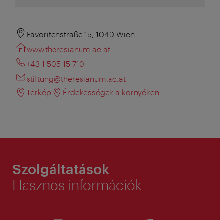
Favoritenstraße 15, 1040 Wien
www.theresianum.ac.at
+43 1 505 15 710
stiftung@theresianum.ac.at
Térkép
Érdekességek a környéken
Szolgáltatások
Hasznos információk