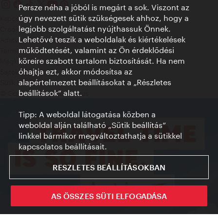
Persze néha a jóból is megárt a sok. Viszont az
úgy nevezett sütik szükségesek ahhoz, hogy a
Kapcsolat
legjobb szolgáltatást nyújthassuk Önnek.
Credits
Lehetővé teszik a weboldalak és kiértékelések
Adatvédelmi nyilatkozat
működtetését, valamint az Ön érdeklődési
Terms of Use
köreire szabott tartalom biztosítását. Ha nem
Megközelíthetőség
óhajtja ezt, akkor módosítsa az
Sajtókapcsolat
alapértelmezett beállításokat a „Részletes
Sütik beállítása
beállítások“ alatt.
© Copyright WienTourismus
Tipp: A weboldal látogatása közben a
weboldal alján található „Sütik beállítás”
linkkel bármikor megváltoztathatja a sütikkel
kapcsolatos beállításait.
RESZLETES BEÁLLÍTÁSOKBAN
AS ÖSSZES SÜTI ELFOGADÁSA