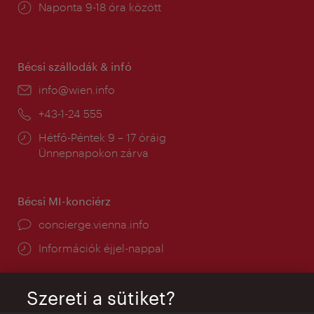
Nyitva
Naponta 9-18 óra között
tartás:
Bécsi szállodák & infó
E-
info@wien.info
mail:
Telefon:
+43-1-24 555
Nyitva
Hétfő-Péntek 9 – 17 óráig
tartás:
Ünnepnapokon zárva
Bécsi MI-konciérz
concierge.vienna.info
Információk éjjel-nappal
Szereti a sütiket?