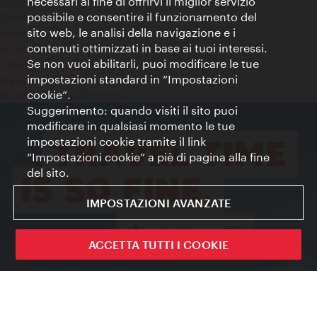
necessari al fine di offrirvi il miglior servizio
Colophon
possibile e consentire il funzionamento del
Dichiarazione sulla protezione dei dati
sito web, le analisi della navigazione e i
Terms of Use
contenuti ottimizzati in base ai tuoi interessi.
Accessibilità
Se non vuoi abilitarli, puoi modificare le tue
Contatto stampa
impostazioni standard in “Impostazioni
Impostazioni cookie
cookie”.
© Copyright WienTourismus
Suggerimento: quando visiti il sito puoi
modificare in qualsiasi momento le tue
impostazioni cookie tramite il link
“Impostazioni cookie” a piè di pagina alla fine
del sito.
IMPOSTAZIONI AVANZATE
ACCETTA TUTTI I COOKIE