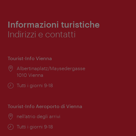
Informazioni turistiche
Indirizzi e contatti
Tourist-Info Vienna
Posizione:
Albertinaplatz/Maysedergasse
1010 Vienna
Orari
Tutti i giorni 9-18
di
apertura:
Tourist-Info Aeroporto di Vienna
Posizione:
nell’atrio degli arrivi
Orari
Tutti i giorni 9-18
di