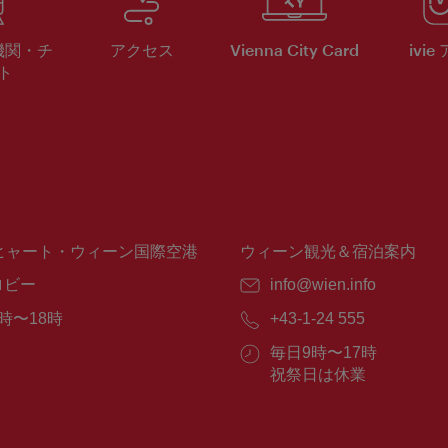
機関・チ
アクセス
Vienna City Card
ivie
ト
ヒャート・ウィーン国際空港
ウィーン観光＆宿泊案内
ロビー
E
info@wien.info
メ
時〜18時
電
+43-1-24 555
ー
話
ル：
営
毎日9時〜17時
番
業
祝祭日は休業
号：
時
間：