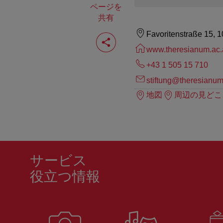
ページを
共有
ペ
Favoritenstraße 15, 
ー
www.theresianum.ac.
ジ
を
+43 1 505 15 710
共
有
stiftung@theresianum
す
地図
周辺の見どこ
る
サービス
役立つ情報