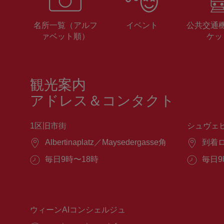
名所一覧（アルフ
イベント
公共交通
ァベット順）
ケッ
観光案内
アドレス＆コンタクト
1区旧市街
シュヴェ
場
Albertinaplatz／Maysedergasse角
場
到着
所：
所：
営
毎日9時〜18時
営
毎日9
業
業
時
時
間：
間：
ウィーンAIコンシェルジュ