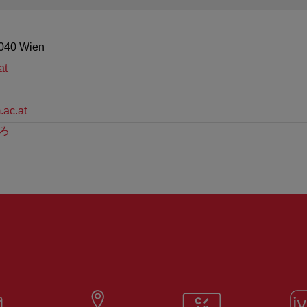
1040 Wien
at
.ac.at
ろ