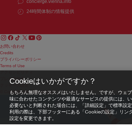
concierge.vienna.info
24時間体制の情報提供
お問い合わせ
Credits
プライバシーポリシー
Terms of Use
アクセシビリティ
プレス連絡先
Cookieはいかがですか？
クッキーの設定
© Copyright WienTourismus
もちろん無理なオススメはいたしません。ですが、ウェブ
味に合わせたコンテンツや最適なサービスの提供には、いわ
必要ないと判断された場合には、「詳細設定」で標準設定
利用の際は、下部フッターにある「Cookieの設定」リンク
設定を変更できます。