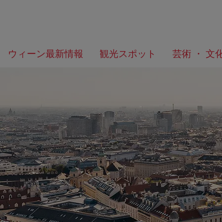
メ
こ
何
ウィーン最新情報
観光スポット
芸術 ・ 文
ニ
の
を
ュ
ペ
お
ー
ー
探
へ
ジ
し
の
で
ト
す
ッ
か？
プ
へ