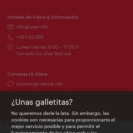
de
apertura:
Hoteles de Viena & información
e-
info@wien.info
mail:
Teléfono:
+43-1-24 555
Horarios
Lunes-Viernes 9:00 – 17:00 h
de
Cerrado los días festivos
apertura:
Conserje IA Viena
concierge.vienna.info
Información las 24 horas
¿Unas galletitas?
No queremos darle la lata. Sin embargo, las
cookies son necesarias para proporcionarte el
mejor servicio posible y para permitir el
funcionamiento de los sitios web y las
Contacto