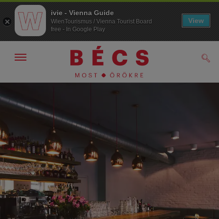
ivie - Vienna Guide
View
WienTourismus / Vienna Tourist Board
free - In Google Play
Navigáció
Kere
kijelzése
/
elrejtése
A
A
navigációhoz
tartalomhoz