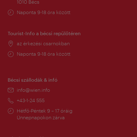
1010 Bécs
Nyitva
Naponta 9-18 óra között
tartás:
Tourist-Info a bécsi repülőtéren
Helyszín:
az érkezési csarnokban
Nyitva
Naponta 9-18 óra között
tartás:
Bécsi szállodák & infó
E-
info@wien.info
mail:
Telefon:
+43-1-24 555
Nyitva
Hétfő-Péntek 9 – 17 óráig
tartás:
Ünnepnapokon zárva