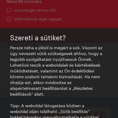
Bécsi MI-konciérz
concierge.vienna.info
Információk éjjel-nappal
Szereti a sütiket?
Persze néha a jóból is megárt a sok. Viszont az
úgy nevezett sütik szükségesek ahhoz, hogy a
Kapcsolat
legjobb szolgáltatást nyújthassuk Önnek.
Credits
Lehetővé teszik a weboldalak és kiértékelések
Adatvédelmi nyilatkozat
működtetését, valamint az Ön érdeklődési
Terms of Use
köreire szabott tartalom biztosítását. Ha nem
Megközelíthetőség
óhajtja ezt, akkor módosítsa az
Sajtókapcsolat
alapértelmezett beállításokat a „Részletes
Sütik beállítása
beállítások“ alatt.
© Copyright WienTourismus
Tipp: A weboldal látogatása közben a
weboldal alján található „Sütik beállítás”
linkkel bármikor megváltoztathatja a sütikkel