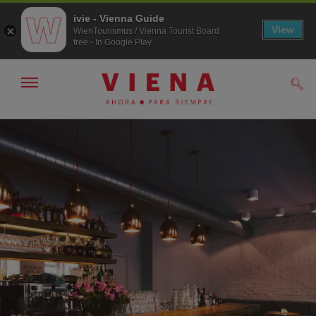
ivie - Vienna Guide
View
WienTourismus / Vienna Tourist Board
free - In Google Play
Mostrar/ocultar
Busc
navegación
A
Al
la
contenido
navegación