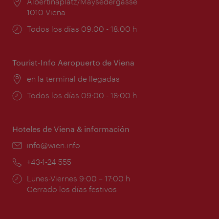
Lugar:
Albertinaplatz/Maysedergasse
1010 Viena
Horarios
Todos los días 09:00 - 18:00 h
de
apertura:
Tourist-Info Aeropuerto de Viena
Lugar:
en la terminal de llegadas
Horarios
Todos los días 09:00 - 18:00 h
de
apertura:
Hoteles de Viena & información
e-
info@wien.info
mail:
Teléfono:
+43-1-24 555
Horarios
Lunes-Viernes 9:00 – 17:00 h
de
Cerrado los días festivos
apertura: