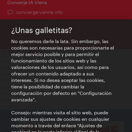
Conserje IA Viena
concierge.vienna.info
Información las 24 horas
¿Unas galletitas?
No queremos darle la lata. Sin embargo, las
cookies son necesarias para proporcionarte el
mejor servicio posible y para permitir el
funcionamiento de los sitios web y las
Contacto
valoraciones de los usuarios, así como para
Aviso legal
ofrecer un contenido adaptado a sus
Política de privacidad de datos
intereses. Si no desea aceptar las cookies,
Terms of Use
tiene la posibilidad de cambiar la
Accesibilidad
configuración por defecto en "Configuración
Contacto para la prensa
avanzada".
Ajustes de cookie
© Copyright WienTourismus
Consejo: mientras visita el sitio web, puede
cambiar sus ajustes de cookies en cualquier
momento a través del enlace "Ajustes de
cookies" en la parte inferior al final de la