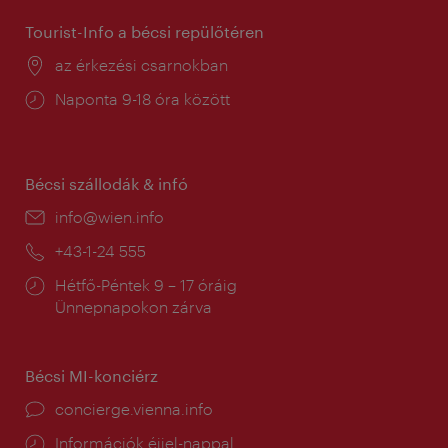
Tourist-Info a bécsi repülőtéren
Helyszín:
az érkezési csarnokban
Nyitva
Naponta 9-18 óra között
tartás:
Bécsi szállodák & infó
E-
info@wien.info
mail:
Telefon:
+43-1-24 555
Nyitva
Hétfő-Péntek 9 – 17 óráig
tartás:
Ünnepnapokon zárva
Bécsi MI-konciérz
concierge.vienna.info
Információk éjjel-nappal