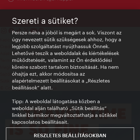
Szereti a sütiket?
Persze néha a jóból is megárt a sok. Viszont az
úgy nevezett sütik szükségesek ahhoz, hogy a
Kapcsolat
legjobb szolgáltatást nyújthassuk Önnek.
Credits
Lehetővé teszik a weboldalak és kiértékelések
Adatvédelmi nyilatkozat
működtetését, valamint az Ön érdeklődési
Terms of Use
köreire szabott tartalom biztosítását. Ha nem
Megközelíthetőség
óhajtja ezt, akkor módosítsa az
Sajtókapcsolat
alapértelmezett beállításokat a „Részletes
Sütik beállítása
beállítások“ alatt.
© Copyright WienTourismus
Tipp: A weboldal látogatása közben a
weboldal alján található „Sütik beállítás”
linkkel bármikor megváltoztathatja a sütikkel
kapcsolatos beállításait.
RESZLETES BEÁLLÍTÁSOKBAN