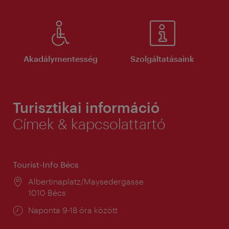
Akadálymentesség
Szolgáltatásaink
Turisztikai információ
Címek & kapcsolattartó
Tourist-Info Bécs
Helyszín:
Albertinaplatz/Maysedergasse
1010 Bécs
Nyitva
Naponta 9-18 óra között
tartás: