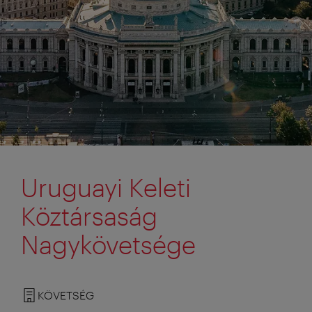
Uruguayi Keleti
Köztársaság
Nagykövetsége
KÖVETSÉG