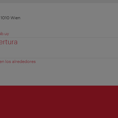
, 1010 Wien
ub.uy
ertura
 en los alrededores