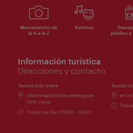
Monumentos de
Eventos
Transp
la A a la Z
público y 
Información turística
Direcciones y contacto
Tourist-Info Viena
Tourist-I
Lugar:
Albertinaplatz/Maysedergasse
Lugar
en la 
1010 Viena
Horar
Todos
Horarios
Todos los días 09:00 - 18:00 h
de
de
apert
apertura: