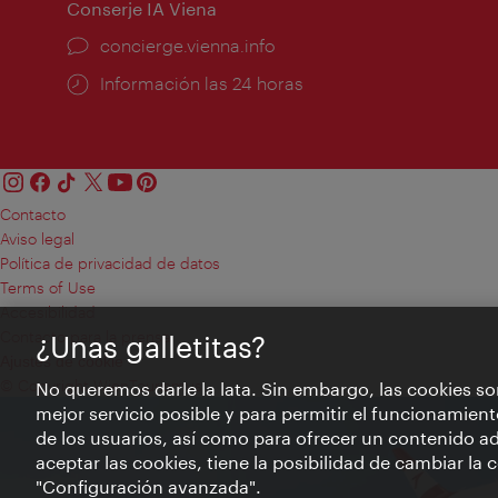
Conserje IA Viena
concierge.vienna.info
Información las 24 horas
Contacto
Aviso legal
Política de privacidad de datos
Terms of Use
Accesibilidad
Contacto para la prensa
¿Unas galletitas?
Ajustes de cookie
© Copyright WienTourismus
No queremos darle la lata. Sin embargo, las cookies so
mejor servicio posible y para permitir el funcionamient
de los usuarios, así como para ofrecer un contenido ad
aceptar las cookies, tiene la posibilidad de cambiar la
"Configuración avanzada".