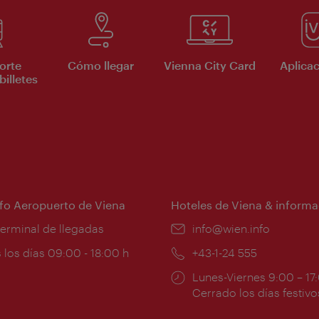
orte
Cómo llegar
Vienna City Card
Aplicac
billetes
nfo Aeropuerto de Viena
Hoteles de Viena & informa
:
terminal de llegadas
e-
info@wien.info
mail:
ios
 los días 09:00 - 18:00 h
Teléfono:
+43-1-24 555
Horarios
Lunes-Viernes 9:00 – 17
ura:
de
Cerrado los días festivo
apertura: