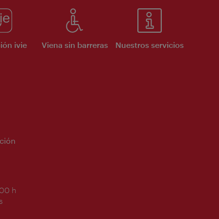
ión ivie
Viena sin barreras
Nuestros servicios
ción
:00 h
s