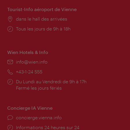
Tourist-Info aéroport de Vienne
Lieu:
dans le hall des arrivées
Horaires
Tous les jours de 9h à 18h
d'ouverture:
Wien Hotels & Info
E-
info@wien.info
mail:
Téléphone:
+43-1-24 555
Horaires
Du Lundi au Vendredi de 9h à 17h
d'ouverture:
Fermé les jours fériés
Concierge IA Vienne
Ort:
concierge.vienna.info
Öffnungszeiten:
Informations 24 heures sur 24