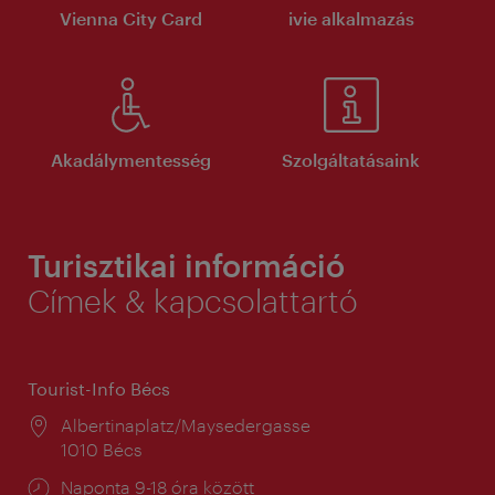
Vienna City Card
ivie alkalmazás
Akadálymentesség
Szolgáltatásaink
Turisztikai információ
Címek & kapcsolattartó
Tourist-Info Bécs
Helyszín:
Albertinaplatz/Maysedergasse
1010 Bécs
Nyitva
Naponta 9-18 óra között