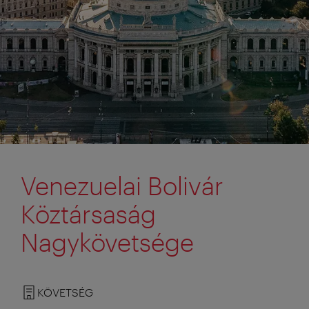
Venezuelai Bolivár
Köztársaság
Nagykövetsége
KÖVETSÉG