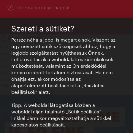
Információk éjjel-nappal
Szereti a sütiket?
Persze néha a jóból is megárt a sok. Viszont az
úgy nevezett sütik szükségesek ahhoz, hogy a
Kapcsolat
legjobb szolgáltatást nyújthassuk Önnek.
Credits
Lehetővé teszik a weboldalak és kiértékelések
Adatvédelmi nyilatkozat
működtetését, valamint az Ön érdeklődési
Terms of Use
köreire szabott tartalom biztosítását. Ha nem
Megközelíthetőség
óhajtja ezt, akkor módosítsa az
Sajtókapcsolat
alapértelmezett beállításokat a „Részletes
Sütik beállítása
beállítások“ alatt.
© Copyright WienTourismus
Tipp: A weboldal látogatása közben a
weboldal alján található „Sütik beállítás”
linkkel bármikor megváltoztathatja a sütikkel
kapcsolatos beállításait.