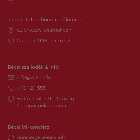
tartás:
Tourist-Info a bécsi repülőtéren
Helyszín:
az érkezési csarnokban
Nyitva
Naponta 9-18 óra között
tartás:
Bécsi szállodák & infó
E-
info@wien.info
mail:
Telefon:
+43-1-24 555
Nyitva
Hétfő-Péntek 9 – 17 óráig
tartás:
Ünnepnapokon zárva
Bécsi MI-konciérz
concierge.vienna.info