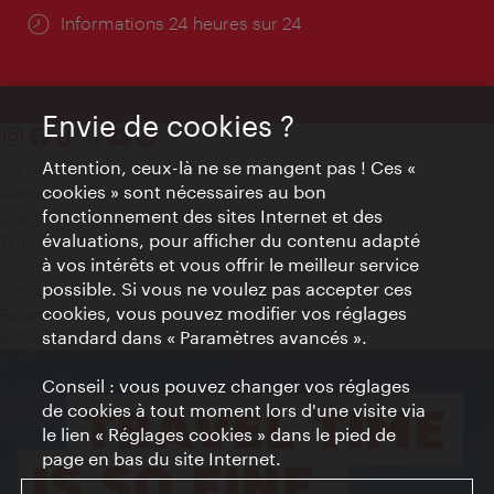
Öffnungszeiten:
Informations 24 heures sur 24
Envie de cookies ?
Attention, ceux-là ne se mangent pas ! Ces «
Contact
cookies » sont nécessaires au bon
Mentions obligatoires
fonctionnement des sites Internet et des
Charte sur le respect de la vie privée
évaluations, pour afficher du contenu adapté
Terms of Use
à vos intérêts et vous offrir le meilleur service
Accessibilité
possible. Si vous ne voulez pas accepter ces
Contact presse
cookies, vous pouvez modifier vos réglages
Paramètres de cookies
standard dans « Paramètres avancés ».
© Copyright WienTourismus
Conseil : vous pouvez changer vos réglages
de cookies à tout moment lors d'une visite via
le lien « Réglages cookies » dans le pied de
page en bas du site Internet.