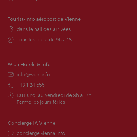
d'ouverture:
Tourist-Info aéroport de Vienne
Lieu:
dans le hall des arrivées
Horaires
Tous les jours de 9h à 18h
d'ouverture:
Wien Hotels & Info
E-
info@wien.info
mail:
Téléphone:
+43-1-24 555
Horaires
Du Lundi au Vendredi de 9h à 17h
d'ouverture:
Fermé les jours fériés
Concierge IA Vienne
Ort:
concierge.vienna.info