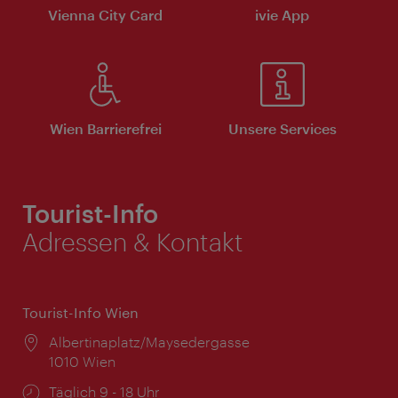
Vienna City Card
ivie App
Wien Barrierefrei
Unsere Services
Tourist-Info
Adressen & Kontakt
Tourist-Info Wien
Ort:
Albertinaplatz/Maysedergasse
1010 Wien
Öffnungszeiten:
Täglich 9 - 18 Uhr