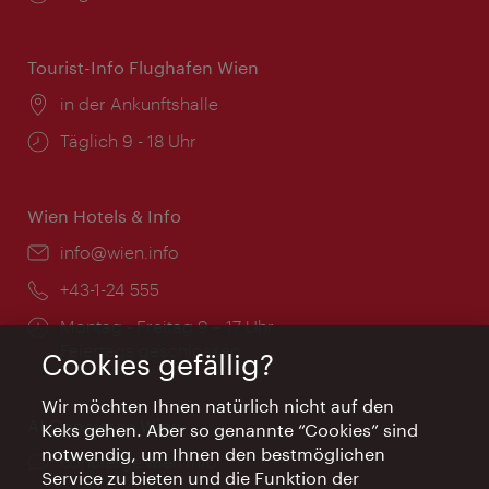
Tourist-Info Flughafen Wien
Ort:
in der Ankunftshalle
Öffnungszeiten:
Täglich 9 - 18 Uhr
Wien Hotels & Info
Email:
info@wien.info
Telefon:
+43-1-24 555
Öffnungszeiten:
Montag - Freitag 9 – 17 Uhr
Feiertags geschlossen
Cookies gefällig?
Wir möchten Ihnen natürlich nicht auf den
AI Concierge Wien
Keks gehen. Aber so genannte “Cookies” sind
notwendig, um Ihnen den bestmöglichen
Ort:
concierge.wien.info
Service zu bieten und die Funktion der