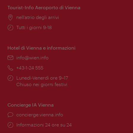
Tourist-Info Aeroporto di Vienna
Posizione:
nell’atrio degli arrivi
Orari
Tutti i giorni 9-18
di
apertura:
Hotel di Vienna e informazioni
Email:
info@wien.info
Telefono:
+43-1-24 555
Orari
Lunedì-Venerdì ore 9–17
di
Chiuso nei giorni festivi
apertura:
Concierge IA Vienna
Ort:
concierge.vienna.info
Öffnungszeiten:
Informazioni 24 ore su 24