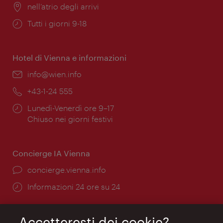
Posizione:
nell’atrio degli arrivi
Orari
Tutti i giorni 9-18
di
apertura:
Hotel di Vienna e informazioni
Email:
info@wien.info
Telefono:
+43-1-24 555
Orari
Lunedì-Venerdì ore 9–17
di
Chiuso nei giorni festivi
apertura:
Concierge IA Vienna
Ort:
concierge.vienna.info
Öffnungszeiten:
Informazioni 24 ore su 24
Accetteresti dei cookie?