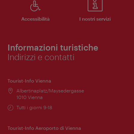
Accessibilità
I nostri servizi
Informazioni turistiche
Indirizzi e contatti
Tourist-Info Vienna
Posizione:
Albertinaplatz/Maysedergasse
1010 Vienna
Orari
Tutti i giorni 9-18
di
apertura:
Tourist-Info Aeroporto di Vienna