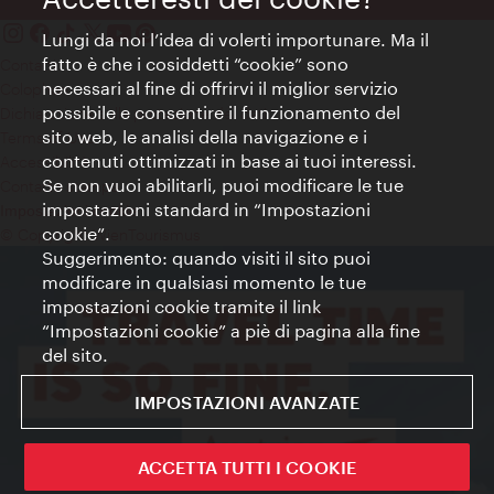
Lungi da noi l’idea di volerti importunare. Ma il
fatto è che i cosiddetti “cookie” sono
Contatti
necessari al fine di offrirvi il miglior servizio
Colophon
possibile e consentire il funzionamento del
Dichiarazione sulla protezione dei dati
sito web, le analisi della navigazione e i
Terms of Use
contenuti ottimizzati in base ai tuoi interessi.
Accessibilità
Se non vuoi abilitarli, puoi modificare le tue
Contatto stampa
impostazioni standard in “Impostazioni
Impostazioni cookie
cookie”.
© Copyright WienTourismus
Suggerimento: quando visiti il sito puoi
modificare in qualsiasi momento le tue
impostazioni cookie tramite il link
“Impostazioni cookie” a piè di pagina alla fine
del sito.
IMPOSTAZIONI AVANZATE
ACCETTA TUTTI I COOKIE