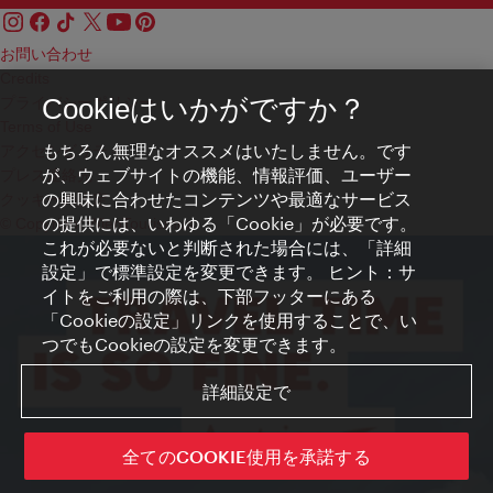
お問い合わせ
Credits
プライバシーポリシー
Cookieはいかがですか？
Terms of Use
もちろん無理なオススメはいたしません。です
アクセシビリティ
が、ウェブサイトの機能、情報評価、ユーザー
プレス連絡先
の興味に合わせたコンテンツや最適なサービス
クッキーの設定
の提供には、いわゆる「Cookie」が必要です。
© Copyright WienTourismus
これが必要ないと判断された場合には、「詳細
設定」で標準設定を変更できます。 ヒント：サ
イトをご利用の際は、下部フッターにある
「Cookieの設定」リンクを使用することで、い
つでもCookieの設定を変更できます。
詳細設定で
全てのCOOKIE使用を承諾する