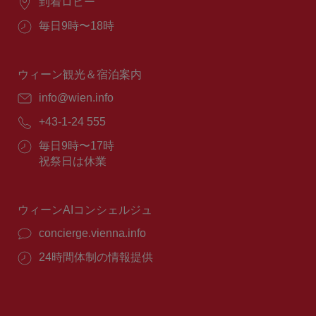
場
到着ロビー
所：
営
毎日9時〜18時
業
時
間：
ウィーン観光＆宿泊案内
E
info@wien.info
メ
電
+43-1-24 555
ー
話
ル：
営
毎日9時〜17時
番
業
祝祭日は休業
号：
時
間：
ウィーンAIコンシェルジュ
concierge.vienna.info
24時間体制の情報提供