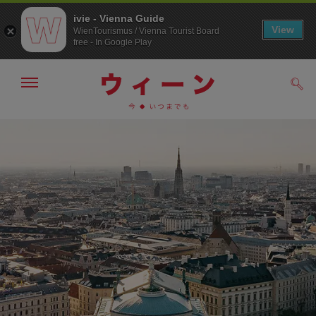
ivie - Vienna Guide
View
WienTourismus / Vienna Tourist Board
free - In Google Play
メ
検
ニ
索
ュ
メ
こ
す
ー
る
ニ
の
の
ュ
ペ
表
ー
ー
示・
非
へ
ジ
表
の
示
ト
ッ
プ
へ