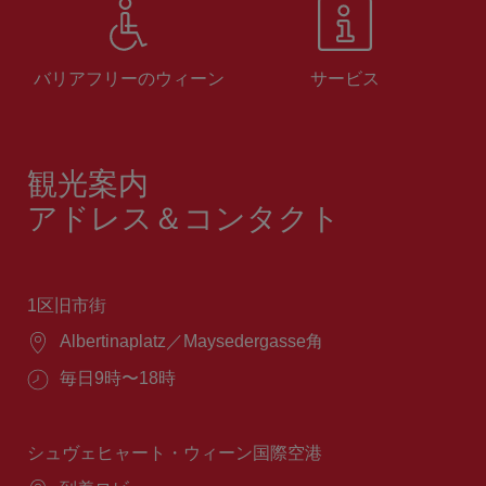
バリアフリーのウィーン
サービス
観光案内
アドレス＆コンタクト
1区旧市街
場
Albertinaplatz／Maysedergasse角
所：
営
毎日9時〜18時
業
時
間：
シュヴェヒャート・ウィーン国際空港