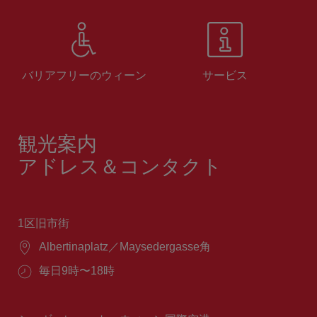
バリアフリーのウィーン
サービス
観光案内
アドレス＆コンタクト
1区旧市街
場
Albertinaplatz／Maysedergasse角
所：
営
毎日9時〜18時
業
時