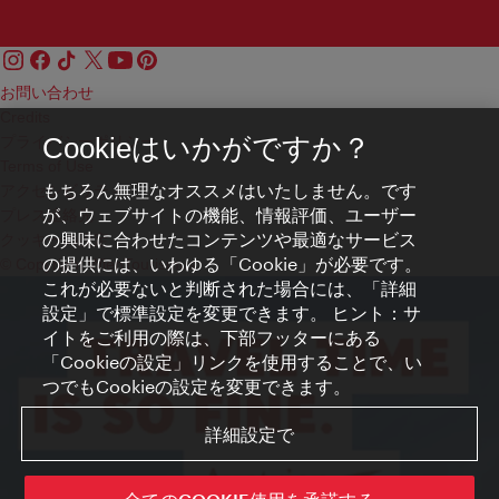
お問い合わせ
Credits
プライバシーポリシー
Cookieはいかがですか？
Terms of Use
もちろん無理なオススメはいたしません。です
アクセシビリティ
が、ウェブサイトの機能、情報評価、ユーザー
プレス連絡先
の興味に合わせたコンテンツや最適なサービス
クッキーの設定
の提供には、いわゆる「Cookie」が必要です。
© Copyright WienTourismus
これが必要ないと判断された場合には、「詳細
設定」で標準設定を変更できます。 ヒント：サ
イトをご利用の際は、下部フッターにある
「Cookieの設定」リンクを使用することで、い
つでもCookieの設定を変更できます。
詳細設定で