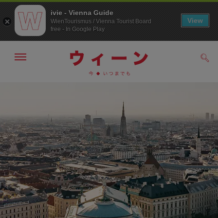
ivie - Vienna Guide
View
WienTourismus / Vienna Tourist Board
free - In Google Play
メ
検
ニ
索
ュ
メ
こ
す
ー
る
ニ
の
の
ュ
ペ
表
ー
ー
示・
非
へ
ジ
表
の
示
ト
ッ
プ
へ