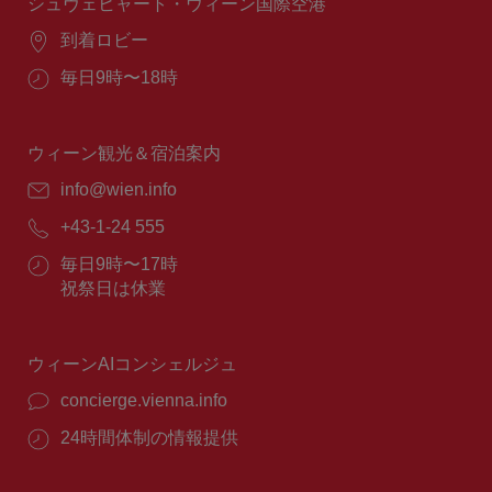
間：
シュヴェヒャート・ウィーン国際空港
場
到着ロビー
所：
営
毎日9時〜18時
業
時
間：
ウィーン観光＆宿泊案内
E
info@wien.info
メ
電
+43-1-24 555
ー
話
ル：
営
毎日9時〜17時
番
業
祝祭日は休業
号：
時
間：
ウィーンAIコンシェルジュ
concierge.vienna.info
24時間体制の情報提供