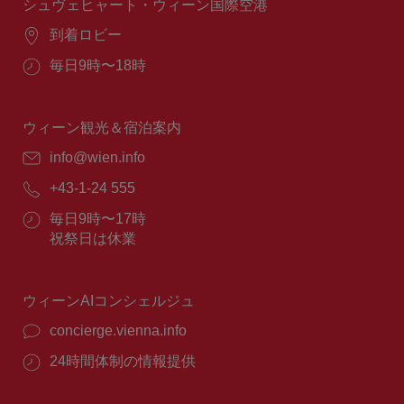
間：
シュヴェヒャート・ウィーン国際空港
場
到着ロビー
所：
営
毎日9時〜18時
業
時
間：
ウィーン観光＆宿泊案内
E
info@wien.info
メ
電
+43-1-24 555
ー
話
ル：
営
毎日9時〜17時
番
業
祝祭日は休業
号：
時
間：
ウィーンAIコンシェルジュ
concierge.vienna.info
24時間体制の情報提供