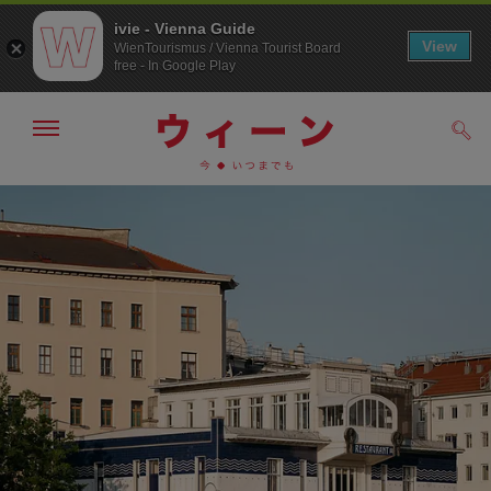
ivie - Vienna Guide
View
WienTourismus / Vienna Tourist Board
free - In Google Play
メ
検
ニ
索
ュ
メ
こ
す
ー
る
ニ
の
の
ュ
ペ
表
ー
ー
示・
非
へ
ジ
表
の
示
ト
ッ
プ
へ