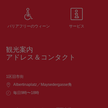
バリアフリーのウィーン
サービス
観光案内
アドレス＆コンタクト
1区旧市街
場
Albertinaplatz／Maysedergasse角
所：
営
毎日9時〜18時
業
時