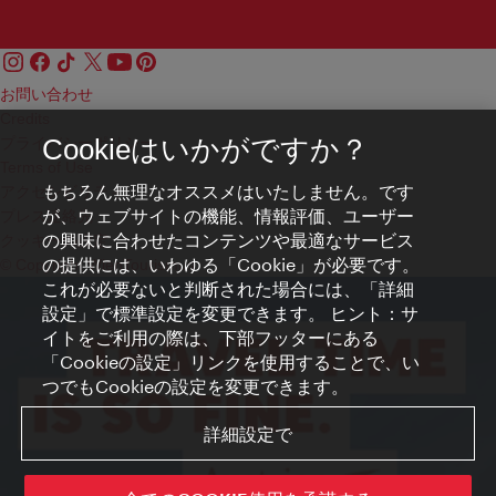
お問い合わせ
Credits
プライバシーポリシー
Cookieはいかがですか？
Terms of Use
もちろん無理なオススメはいたしません。です
アクセシビリティ
が、ウェブサイトの機能、情報評価、ユーザー
プレス連絡先
の興味に合わせたコンテンツや最適なサービス
クッキーの設定
の提供には、いわゆる「Cookie」が必要です。
© Copyright WienTourismus
これが必要ないと判断された場合には、「詳細
設定」で標準設定を変更できます。 ヒント：サ
イトをご利用の際は、下部フッターにある
「Cookieの設定」リンクを使用することで、い
つでもCookieの設定を変更できます。
詳細設定で