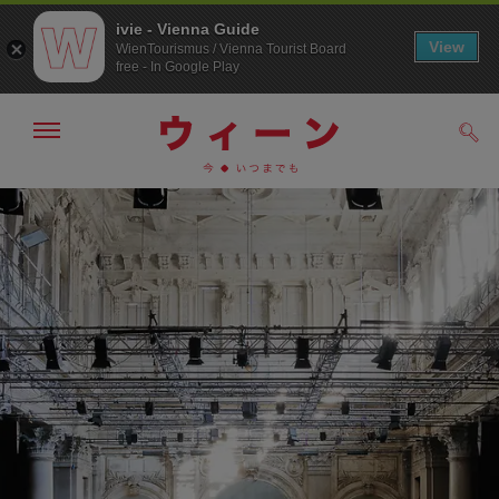
ivie - Vienna Guide
View
WienTourismus / Vienna Tourist Board
free - In Google Play
メ
検
ニ
索
ュ
メ
こ
す
ー
る
ニ
の
の
ュ
ペ
表
ー
ー
示・
非
へ
ジ
表
の
示
ト
ッ
プ
へ