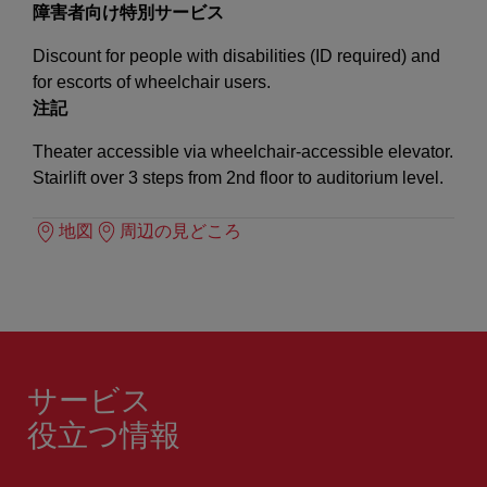
障害者向け特別サービス
Discount for people with disabilities (ID required) and
for escorts of wheelchair users.
注記
Theater accessible via wheelchair-accessible elevator.
Stairlift over 3 steps from 2nd floor to auditorium level.
地図
周辺の見どころ
サービス
役立つ情報