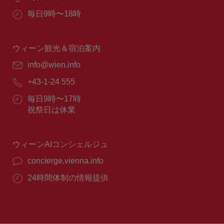
所：
営
毎日9時〜18時
業
時
間：
ウィーン観光＆宿泊案内
E
info@wien.info
メ
電
+43-1-24 555
ー
話
ル：
営
毎日9時〜17時
番
業
祝祭日は休業
号：
時
間：
ウィーンAIコンシェルジュ
concierge.vienna.info
24時間体制の情報提供