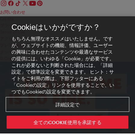
お問い合わせ
Credits
プライバシーポリシー
Cookieはいかがですか？
Terms of Use
もちろん無理なオススメはいたしません。です
アクセシビリティ
が、ウェブサイトの機能、情報評価、ユーザー
プレス連絡先
の興味に合わせたコンテンツや最適なサービス
クッキーの設定
の提供には、いわゆる「Cookie」が必要です。
© Copyright WienTourismus
これが必要ないと判断された場合には、「詳細
設定」で標準設定を変更できます。 ヒント：サ
イトをご利用の際は、下部フッターにある
「Cookieの設定」リンクを使用することで、い
つでもCookieの設定を変更できます。
詳細設定で
全てのCOOKIE使用を承諾する