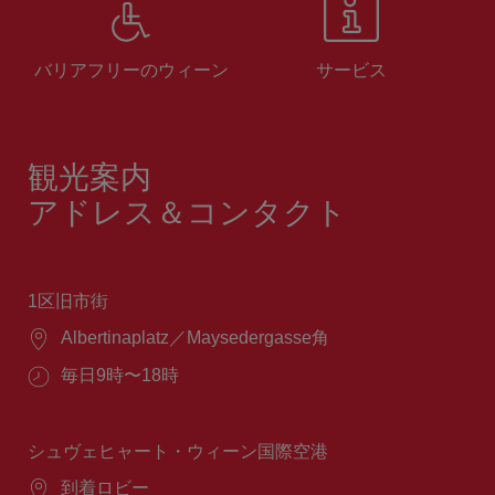
バリアフリーのウィーン
サービス
観光案内
アドレス＆コンタクト
1区旧市街
場
Albertinaplatz／Maysedergasse角
所：
営
毎日9時〜18時
業
時
間：
シュヴェヒャート・ウィーン国際空港
場
到着ロビー