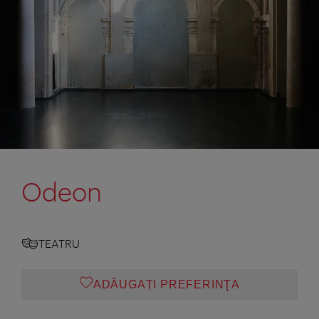
Odeon
TEATRU
ADĂUGAȚI PREFERINŢA