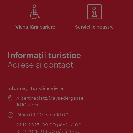
Viena fără bariere
Serviciile noastre
Informații turistice
Adrese și contact
Informaţii turistice Viena
Locul:
Albertinaplatz/Maysedergasse
1010 Viena
Program:
Zilnic 09:00 până 18:00
24.12.2025: 09:00 până 14:00
31.12.2025: 09:00 până 16:00