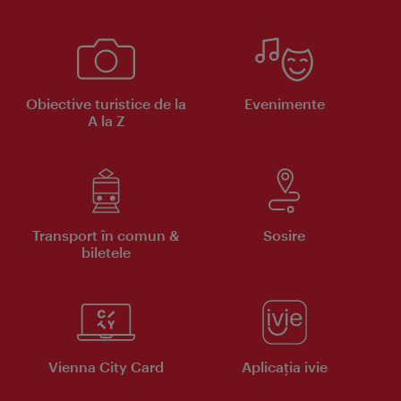
Obiective turistice de la
Evenimente
A la Z
Transport în comun &
Sosire
biletele
Vienna City Card
Aplicaţia ivie