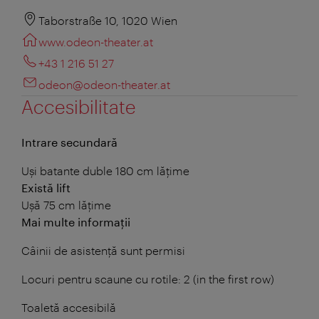
Taborstraße 10, 1020 Wien
www.odeon-theater.at
+43 1 216 51 27
odeon@odeon-theater.at
Accesibilitate
Intrare secundară
Uși batante duble 180 cm lățime
Există lift
Ușă 75 cm lățime
Mai multe informații
Câinii de asistență sunt permisi
Locuri pentru scaune cu rotile: 2 (in the first row)
Toaletă accesibilă