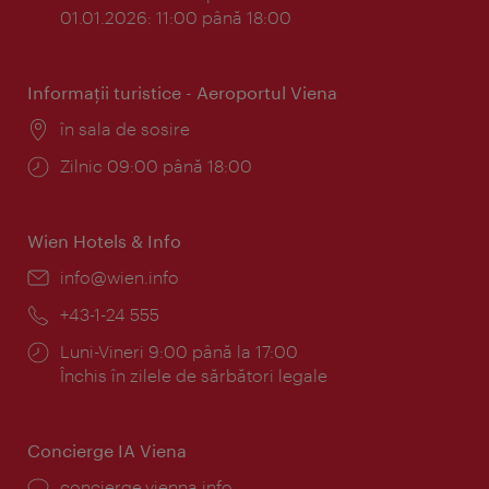
01.01.2026: 11:00 până 18:00
Informaţii turistice - Aeroportul Viena
Locul:
în sala de sosire
Program:
Zilnic 09:00 până 18:00
Wien Hotels & Info
E-
info@wien.info
mail:
Telefon:
+43-1-24 555
Program:
Luni-Vineri 9:00 până la 17:00
Închis în zilele de sărbători legale
Concierge IA Viena
concierge.vienna.info