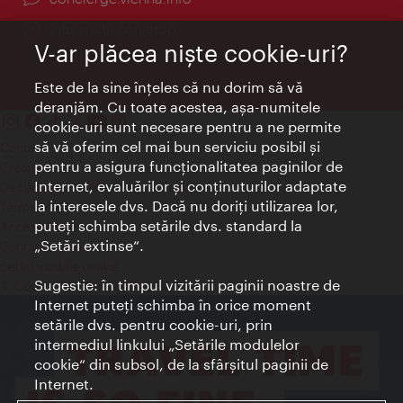
Informații non-stop
V-ar plăcea nişte cookie-uri?
Este de la sine înţeles că nu dorim să vă
deranjăm. Cu toate acestea, aşa-numitele
cookie-uri sunt necesare pentru a ne permite
să vă oferim cel mai bun serviciu posibil şi
Contact
pentru a asigura funcţionalitatea paginilor de
Credits
Internet, evaluărilor şi conţinuturilor adaptate
Declaraţie privind protecţia datelor
la interesele dvs. Dacă nu doriţi utilizarea lor,
Terms of Use
puteţi schimba setările dvs. standard la
Accesibilitate
„Setări extinse“.
Contact presa
Setări module cookie
Sugestie: în timpul vizitării paginii noastre de
© Copyright Wien Tourismus
Internet puteţi schimba în orice moment
setările dvs. pentru cookie-uri, prin
intermediul linkului „Setările modulelor
cookie“ din subsol, de la sfârşitul paginii de
Internet.