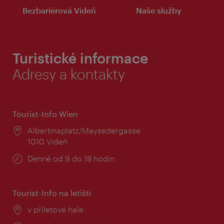
Bezbariérová Vídeň
Naše služby
Turistické informace
Adresy a kontakty
Tourist-Info Wien
Místo:
Albertinaplatz/Maysedergasse
1010 Vídeň
Provozní
Denně od 9 do 18 hodin
doba:
Tourist-Info na letišti
Místo:
v příletové hale