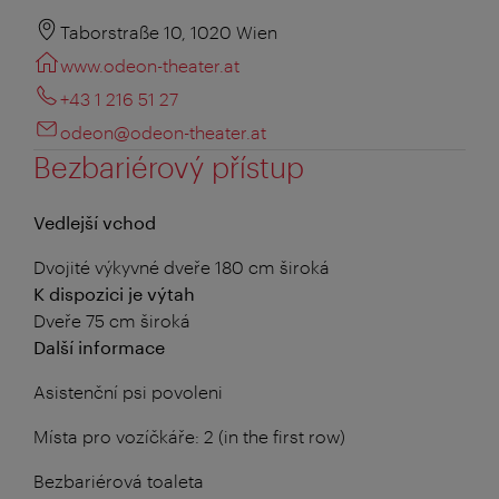
Taborstraße 10, 1020 Wien
www.odeon-theater.at
+43 1 216 51 27
odeon@odeon-theater.at
Bezbariérový přístup
Vedlejší vchod
Dvojité výkyvné dveře 180 cm široká
K dispozici je výtah
Dveře 75 cm široká
Další informace
Asistenční psi povoleni
Místa pro vozíčkáře: 2 (in the first row)
Bezbariérová toaleta