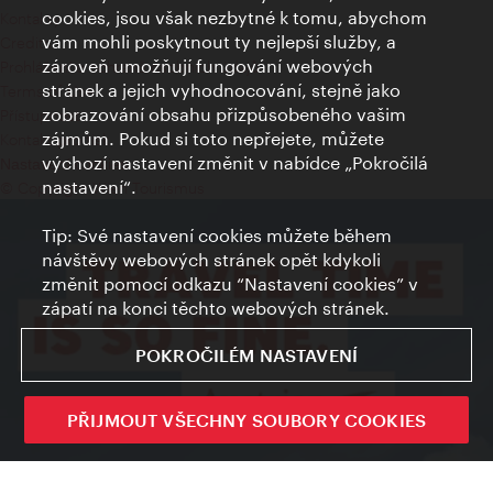
cookies, jsou však nezbytné k tomu, abychom
Kontakty
vám mohli poskytnout ty nejlepší služby, a
Credits
zároveň umožňují fungování webových
Prohlášení o ochraně osobních údajů
stránek a jejich vyhodnocování, stejně jako
Terms of Use
zobrazování obsahu přizpůsobeného vašim
Přístupnost
zájmům. Pokud si toto nepřejete, můžete
Kontakt pro tisk
výchozí nastavení změnit v nabídce „Pokročilá
Nastavení cookies
nastavení“.
© Copyright Wien Tourismus
Tip: Své nastavení cookies můžete během
návštěvy webových stránek opět kdykoli
změnit pomocí odkazu “Nastavení cookies” v
zápatí na konci těchto webových stránek.
POKROČILÉM NASTAVENÍ
PŘIJMOUT VŠECHNY SOUBORY COOKIES