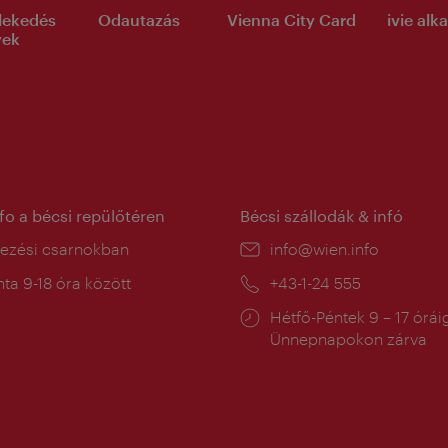
lekedés
Odautazás
Vienna City Card
ivie al
yek
nfo a bécsi repülőtéren
Bécsi szállodák & infó
ín:
kezési csarnokban
E-
info@wien.info
mail:
a
ta 9-18 óra között
Telefon:
+43-1-24 555
:
Nyitva
Hétfő-Péntek 9 – 17 órái
tartás:
Ünnepnapokon zárva