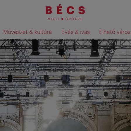
Művészet & kultúra
Evés & ivás
Élhető város
Keresési találatok megjelenítése a té