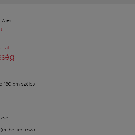
0 Wien
t
r.at
sség
ó 180 cm széles
ezve
in the first row)