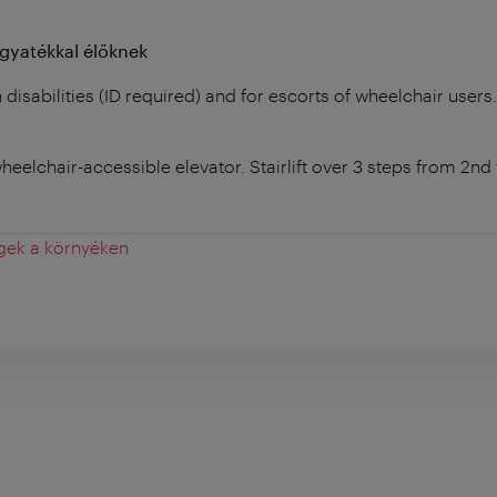
ogyatékkal élőknek
disabilities (ID required) and for escorts of wheelchair users.
heelchair-accessible elevator. Stairlift over 3 steps from 2nd
gek a környéken