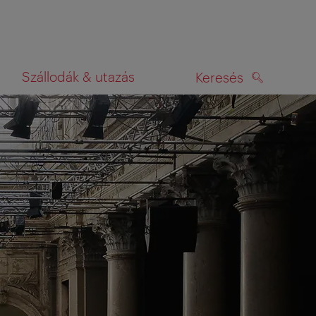
Szállodák & utazás
Keresés
KERESÉS
rképen