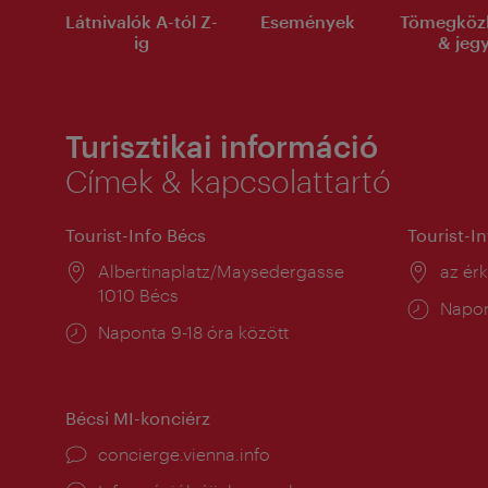
Látnivalók A-tól Z-
Események
Tömegköz
ig
& jeg
Turisztikai információ
Címek & kapcsolattartó
Tourist-Info Bécs
Tourist-I
Helyszín:
Albertinaplatz/Maysedergasse
Helysz
az ér
1010 Bécs
Nyitv
Napon
Nyitva
Naponta 9-18 óra között
tartás
tartás:
Bécsi MI-konciérz
concierge.vienna.info