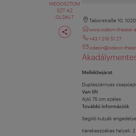
MEGOSZTOM
EZT AZ
OLDALT
Taborstraße 10, 102
Oldal
www.odeon-theater.a
megosztása
+43 1 216 51 27
odeon@odeon-theate
Akadálymente
Mellékbejárat
Duplaszárnyas csapóajt
Van lift
Ajtó 75 cm széles
További információk
Segítő kutyák engedély
Kerekesszékes helyek: 2 (