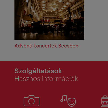
Adventi koncertek Bécsben
Szolgáltatások
Hasznos információk