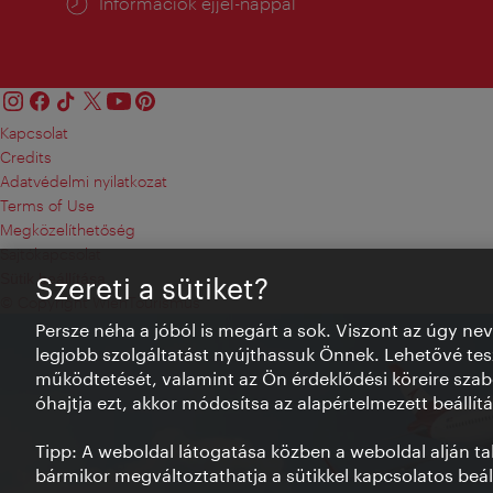
Információk éjjel-nappal
Kapcsolat
Credits
Adatvédelmi nyilatkozat
Terms of Use
Megközelíthetőség
Sajtókapcsolat
Sütik beállítása
Szereti a sütiket?
© Copyright WienTourismus
Persze néha a jóból is megárt a sok. Viszont az úgy ne
legjobb szolgáltatást nyújthassuk Önnek. Lehetővé tesz
működtetését, valamint az Ön érdeklődési köreire szab
óhajtja ezt, akkor módosítsa az alapértelmezett beállítá
Tipp: A weboldal látogatása közben a weboldal alján talá
bármikor megváltoztathatja a sütikkel kapcsolatos beáll