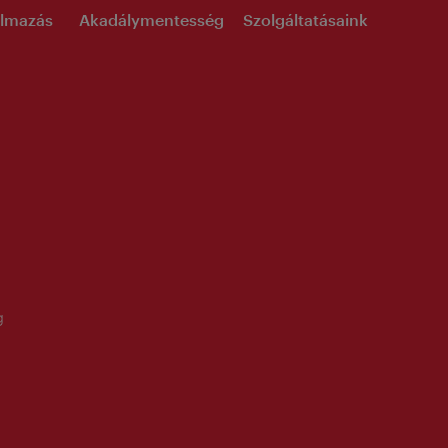
kalmazás
Akadálymentesség
Szolgáltatásaink
g