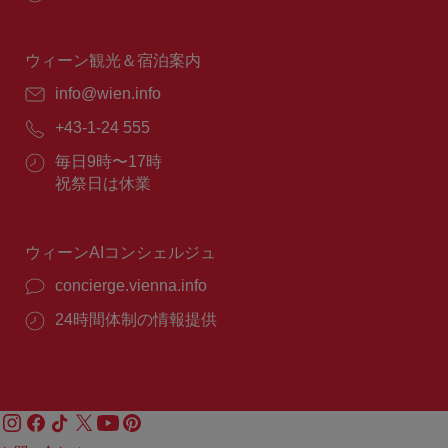
業
時
間：
ウィーン観光＆宿泊案内
E
info@wien.info
メ
電
+43-1-24 555
ー
話
ル：
営
毎日9時〜17時
番
業
祝祭日は休業
号：
時
間：
ウィーンAIコンシェルジュ
concierge.vienna.info
24時間体制の情報提供