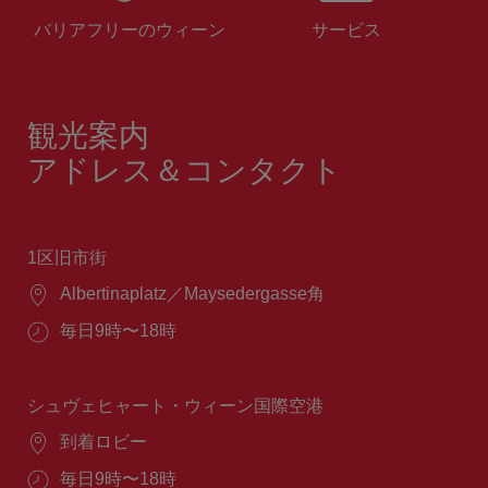
バリアフリーのウィーン
サービス
観光案内
アドレス＆コンタクト
1区旧市街
場
Albertinaplatz／Maysedergasse角
所：
営
毎日9時〜18時
業
時
間：
シュヴェヒャート・ウィーン国際空港
場
到着ロビー
所：
営
毎日9時〜18時