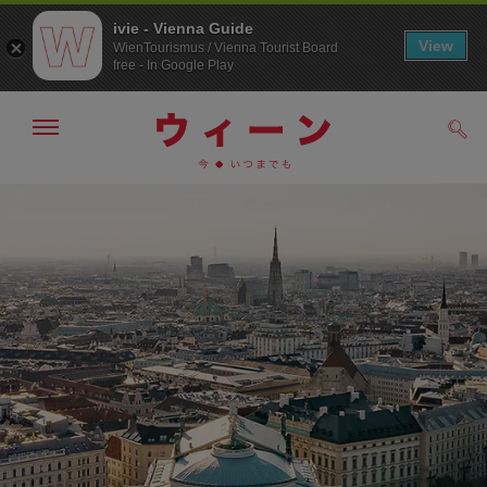
ivie - Vienna Guide
View
WienTourismus / Vienna Tourist Board
free - In Google Play
メ
検
ニ
索
ュ
メ
こ
す
ー
る
ニ
の
の
ュ
ペ
表
ー
ー
示・
非
へ
ジ
表
の
示
ト
ッ
プ
へ