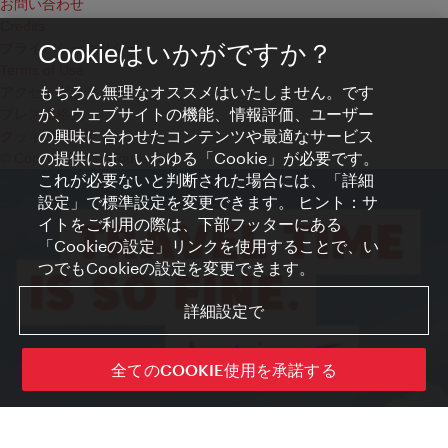
お問い合わせ
Credits
プライバシーポリシー
Cookieはいかがですか？
Terms of Use
もちろん無理なオススメはいたしません。です
アクセシビリティ
が、ウェブサイトの機能、情報評価、ユーザー
プレス連絡先
の興味に合わせたコンテンツや最適なサービス
クッキーの設定
の提供には、いわゆる「Cookie」が必要です。
© Copyright WienTourismus
これが必要ないと判断された場合には、「詳細
設定」で標準設定を変更できます。 ヒント：サ
イトをご利用の際は、下部フッターにある
「Cookieの設定」リンクを使用することで、い
つでもCookieの設定を変更できます。
詳細設定で
全てのCOOKIE使用を承諾する