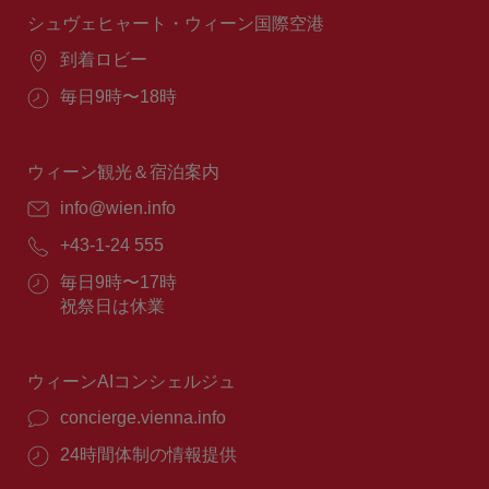
間：
シュヴェヒャート・ウィーン国際空港
場
到着ロビー
所：
営
毎日9時〜18時
業
時
間：
ウィーン観光＆宿泊案内
E
info@wien.info
メ
電
+43-1-24 555
ー
話
ル：
営
毎日9時〜17時
番
業
祝祭日は休業
号：
時
間：
ウィーンAIコンシェルジュ
concierge.vienna.info
24時間体制の情報提供