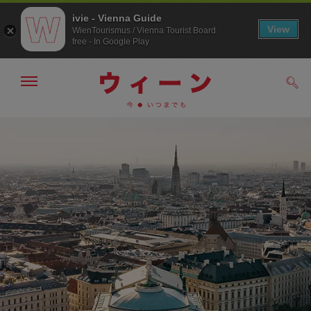
ivie - Vienna Guide
View
WienTourismus / Vienna Tourist Board
free - In Google Play
メ
検
ニ
索
ュ
メ
こ
す
ー
る
ニ
の
の
ュ
ペ
表
ー
ー
示・
非
へ
ジ
表
の
示
ト
ッ
プ
へ