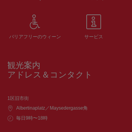
バリアフリーのウィーン
サービス
観光案内
アドレス＆コンタクト
1区旧市街
場
Albertinaplatz／Maysedergasse角
所：
営
毎日9時〜18時
業
時