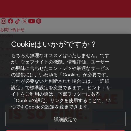
お問い合わせ
Credits
プライバシーポリシー
Cookieはいかがですか？
Terms of Use
もちろん無理なオススメはいたしません。です
アクセシビリティ
が、ウェブサイトの機能、情報評価、ユーザー
プレス連絡先
の興味に合わせたコンテンツや最適なサービス
クッキーの設定
の提供には、いわゆる「Cookie」が必要です。
© Copyright WienTourismus
これが必要ないと判断された場合には、「詳細
設定」で標準設定を変更できます。 ヒント：サ
イトをご利用の際は、下部フッターにある
「Cookieの設定」リンクを使用することで、い
つでもCookieの設定を変更できます。
詳細設定で