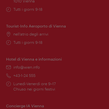
1010 Vienna
Orari
Tutti i giorni 9-18
di
apertura:
Tourist-Info Aeroporto di Vienna
Posizione:
nell’atrio degli arrivi
Orari
Tutti i giorni 9-18
di
apertura:
Hotel di Vienna e informazioni
Email:
info@wien.info
Telefono:
+43-1-24 555
Orari
Lunedì-Venerdì ore 9–17
di
Chiuso nei giorni festivi
apertura:
Concierge IA Vienna