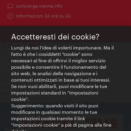
Ort:
concierge.vienna.info
Öffnungszeiten:
Informazioni 24 ore su 24
Accetteresti dei cookie?
Lungi da noi l’idea di volerti importunare. Ma il
fatto è che i cosiddetti “cookie” sono
Contatti
necessari al fine di offrirvi il miglior servizio
Colophon
possibile e consentire il funzionamento del
Dichiarazione sulla protezione dei dati
sito web, le analisi della navigazione e i
Terms of Use
contenuti ottimizzati in base ai tuoi interessi.
Accessibilità
Se non vuoi abilitarli, puoi modificare le tue
Contatto stampa
impostazioni standard in “Impostazioni
Impostazioni cookie
cookie”.
© Copyright WienTourismus
Suggerimento: quando visiti il sito puoi
modificare in qualsiasi momento le tue
impostazioni cookie tramite il link
“Impostazioni cookie” a piè di pagina alla fine