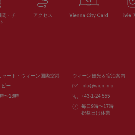
機関・チ
アクセス
Vienna City Card
ivie
ト
ヒャート・ウィーン国際空港
ウィーン観光＆宿泊案内
ロビー
E
info@wien.info
メ
時〜18時
電
+43-1-24 555
ー
話
ル：
営
毎日9時〜17時
番
業
祝祭日は休業
号：
時
間：