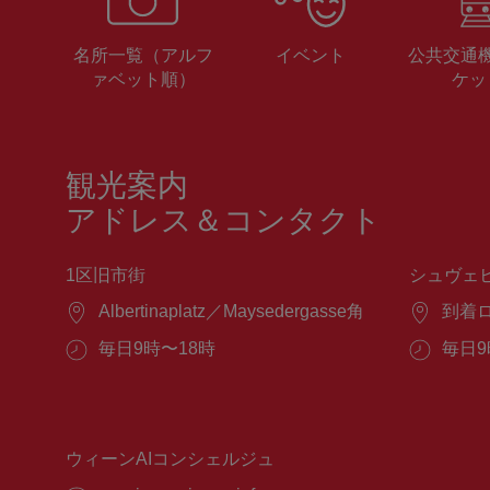
名所一覧（アルフ
イベント
公共交通
ァベット順）
ケッ
観光案内
アドレス＆コンタクト
1区旧市街
シュヴェ
場
Albertinaplatz／Maysedergasse角
場
到着
所：
所：
営
毎日9時〜18時
営
毎日9
業
業
時
時
間：
間：
ウィーンAIコンシェルジュ