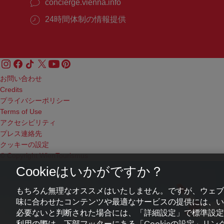
concierge.vienna.info
24時間体制の情報提供
お問い合わせ
Credits
プライバシーポリシー
Terms of Use
アクセシビリティ
プレス連絡先
クッキーの設定
© Copyright WienTourismus
Cookieはいかがですか？
もちろん無理なオススメはいたしません。ですが、ウェブ
味に合わせたコンテンツや最適なサービスの提供には、いわ
必要ないと判断された場合には、「詳細設定」で標準設定
利用の際は、下部フッターにある「Cookieの設定」リンク