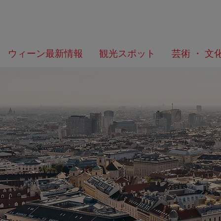
メ
こ
何
ウィーン最新情報
観光スポット
芸術 ・ 文
ニ
の
を
ュ
ペ
お
ー
ー
探
へ
ジ
し
の
で
ト
す
ッ
か？
プ
へ