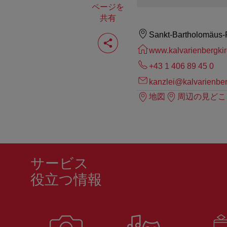
ページを
共有
ペ
Sankt-Bartholomäus-P
ー
www.kalvarienbergkir
ジ
を
+43 1 406 89 45 0
共
有
kanzlei@kalvarienber
す
地図
周辺の見どこ
る
サービス
役立つ情報