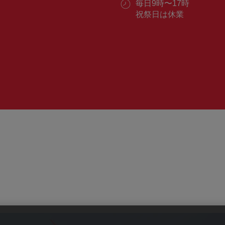
ル：
営
毎日9時〜17時
番
業
祝祭日は休業
号：
時
間：