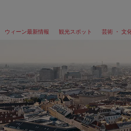
メ
こ
何
ウィーン最新情報
観光スポット
芸術 ・ 文
ニ
の
を
ュ
ペ
お
ー
ー
探
へ
ジ
し
の
で
ト
す
ッ
か？
プ
へ