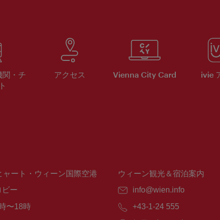
機関・チ
アクセス
Vienna City Card
ivie
ト
ヒャート・ウィーン国際空港
ウィーン観光＆宿泊案内
ロビー
E
info@wien.info
メ
時〜18時
電
+43-1-24 555
ー
話