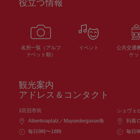
役立つ情報
名所一覧（アルフ
イベント
公共交通
ァベット順）
ケッ
観光案内
アドレス＆コンタクト
1区旧市街
シュヴェ
場
Albertinaplatz／Maysedergasse角
場
到着
所：
所：
営
毎日9時〜18時
営
毎日9
業
業