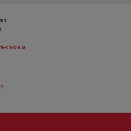
ien
t
ie-chobot.at
ろ