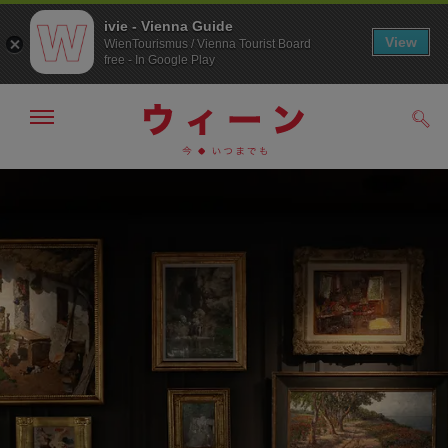
ivie - Vienna Guide
View
WienTourismus / Vienna Tourist Board
free - In Google Play
メ
検
ニ
索
ュ
メ
こ
す
ー
る
ニ
の
の
ュ
ペ
表
ー
ー
示・
非
へ
ジ
表
の
示
ト
ッ
プ
へ