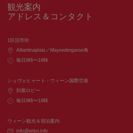
観光案内
アドレス＆コンタクト
1区旧市街
場
Albertinaplatz／Maysedergasse角
所：
営
毎日9時〜18時
業
時
間：
シュヴェヒャート・ウィーン国際空港
場
到着ロビー
所：
営
毎日9時〜18時
業
時
間：
ウィーン観光＆宿泊案内
E
info@wien.info