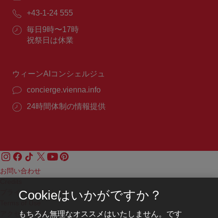
メ
電
+43-1-24 555
ー
話
ル：
営
毎日9時〜17時
番
業
祝祭日は休業
号：
時
間：
ウィーンAIコンシェルジュ
concierge.vienna.info
24時間体制の情報提供
お問い合わせ
Credits
プライバシーポリシー
Cookieはいかがですか？
Terms of Use
もちろん無理なオススメはいたしません。です
アクセシビリティ