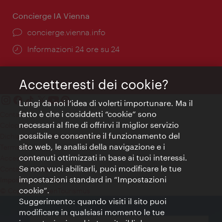
Concierge IA Vienna
Ort:
concierge.vienna.info
Öffnungszeiten:
Informazioni 24 ore su 24
Accetteresti dei cookie?
Lungi da noi l’idea di volerti importunare. Ma il
fatto è che i cosiddetti “cookie” sono
Contatti
necessari al fine di offrirvi il miglior servizio
Colophon
possibile e consentire il funzionamento del
Dichiarazione sulla protezione dei dati
sito web, le analisi della navigazione e i
Terms of Use
contenuti ottimizzati in base ai tuoi interessi.
Accessibilità
Se non vuoi abilitarli, puoi modificare le tue
Contatto stampa
impostazioni standard in “Impostazioni
Impostazioni cookie
cookie”.
© Copyright WienTourismus
Suggerimento: quando visiti il sito puoi
modificare in qualsiasi momento le tue