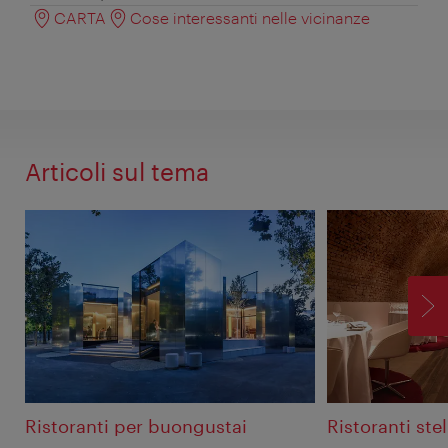
CARTA
Cose interessanti nelle vicinanze
Articoli sul tema
AV
Ristoranti per buongustai
Ristoranti stel