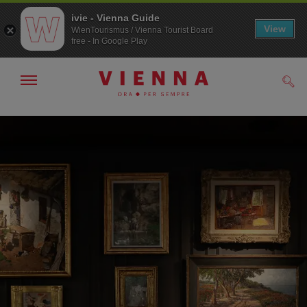
ivie - Vienna Guide
View
WienTourismus / Vienna Tourist Board
free - In Google Play
Mostra/nascondi
Cerc
navigazione
Alla
Al
navigazione
contenuto