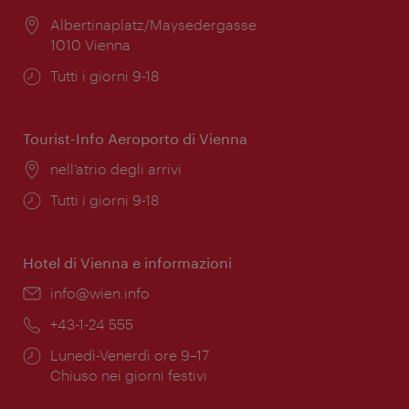
Posizione:
Albertinaplatz/Maysedergasse
1010 Vienna
Orari
Tutti i giorni 9-18
di
apertura:
Tourist-Info Aeroporto di Vienna
Posizione:
nell’atrio degli arrivi
Orari
Tutti i giorni 9-18
di
apertura:
Hotel di Vienna e informazioni
Email:
info@wien.info
Telefono:
+43-1-24 555
Orari
Lunedì-Venerdì ore 9–17
di
Chiuso nei giorni festivi
apertura: