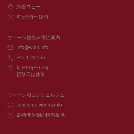
場
到着ロビー
所：
営
毎日9時〜18時
業
時
間：
ウィーン観光＆宿泊案内
E
info@wien.info
メ
電
+43-1-24 555
ー
話
ル：
営
毎日9時〜17時
番
業
祝祭日は休業
号：
時
間：
ウィーンAIコンシェルジュ
concierge.vienna.info
24時間体制の情報提供