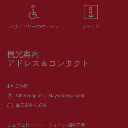
バリアフリーのウィーン
サービス
観光案内
アドレス＆コンタクト
1区旧市街
場
Albertinaplatz／Maysedergasse角
所：
営
毎日9時〜18時
業
時
間：
シュヴェヒャート・ウィーン国際空港