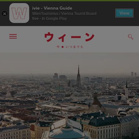
ivie - Vienna Guide
View
WienTourismus / Vienna Tourist Board
free - In Google Play
メ
検
ニ
索
ュ
メ
こ
す
ー
る
ニ
の
の
ュ
ペ
表
ー
ー
示・
非
へ
ジ
表
の
示
ト
ッ
プ
へ