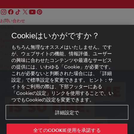
お問い合わせ
Credits
プライバシーポリシー
Cookieはいかがですか？
Terms of Use
もちろん無理なオススメはいたしません。です
アクセシビリティ
が、ウェブサイトの機能、情報評価、ユーザー
プレス連絡先
の興味に合わせたコンテンツや最適なサービス
クッキーの設定
の提供には、いわゆる「Cookie」が必要です。
© Copyright WienTourismus
これが必要ないと判断された場合には、「詳細
設定」で標準設定を変更できます。 ヒント：サ
イトをご利用の際は、下部フッターにある
「Cookieの設定」リンクを使用することで、い
つでもCookieの設定を変更できます。
詳細設定で
全てのCOOKIE使用を承諾する