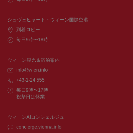
業
時
間：
シュヴェヒャート・ウィーン国際空港
場
到着ロビー
所：
営
毎日9時〜18時
業
時
間：
ウィーン観光＆宿泊案内
E
info@wien.info
メ
電
+43-1-24 555
ー
話
ル：
営
毎日9時〜17時
番
業
祝祭日は休業
号：
時
間：
ウィーンAIコンシェルジュ
concierge.vienna.info