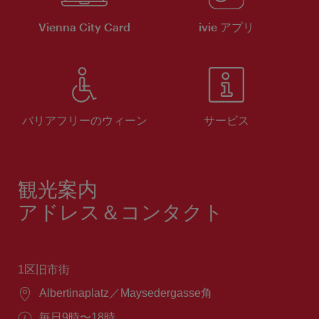
Vienna City Card
ivie アプリ
バリアフリーのウィーン
サービス
観光案内
アドレス＆コンタクト
1区旧市街
場
Albertinaplatz／Maysedergasse角
所：
営
毎日9時〜18時