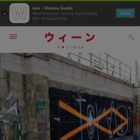
ivie - Vienna Guide
View
WienTourismus / Vienna Tourist Board
free - In Google Play
メ
検
ニ
索
ュ
メ
こ
す
ー
る
ニ
の
の
ュ
ペ
表
ー
ー
示・
非
へ
ジ
表
の
示
ト
ッ
プ
へ