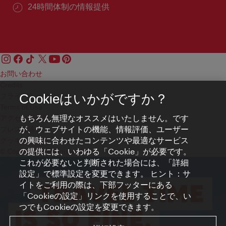
24時間体制の情報提供
お問い合わせ
Credits
プライバシーポリシー
Cookieはいかがですか？
Terms of Use
もちろん無理なオススメはいたしません。です
アクセシビリティ
が、ウェブサイトの機能、情報評価、ユーザー
プレス連絡先
の興味に合わせたコンテンツや最適なサービス
クッキーの設定
の提供には、いわゆる「Cookie」が必要です。
© Copyright WienTourismus
これが必要ないと判断された場合には、「詳細
設定」で標準設定を変更できます。 ヒント：サ
イトをご利用の際は、下部フッターにある
「Cookieの設定」リンクを使用することで、い
つでもCookieの設定を変更できます。