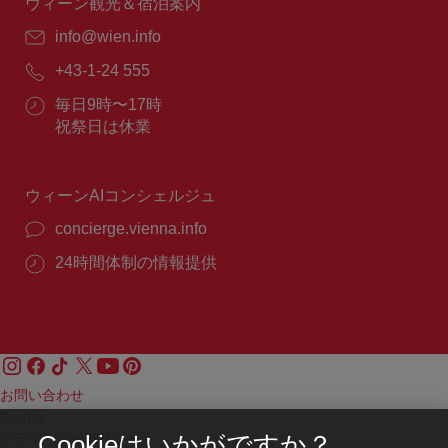
間：
ウィーン観光＆宿泊案内
E
info@wien.info
メ
電
+43-1-24 555
ー
話
ル：
営
毎日9時〜17時
番
業
祝祭日は休業
号：
時
間：
ウィーンAIコンシェルジュ
concierge.vienna.info
24時間体制の情報提供
お問い合わせ
Credits
プライバシーポリシー
Cookieはいかがですか？