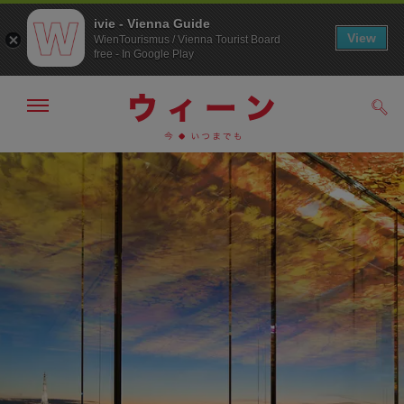
ivie - Vienna Guide
View
WienTourismus / Vienna Tourist Board
free - In Google Play
メ
検
ニ
索
ュ
メ
こ
す
ー
る
ニ
の
の
ュ
ペ
表
ー
ー
示・
非
へ
ジ
表
の
示
ト
ッ
プ
へ