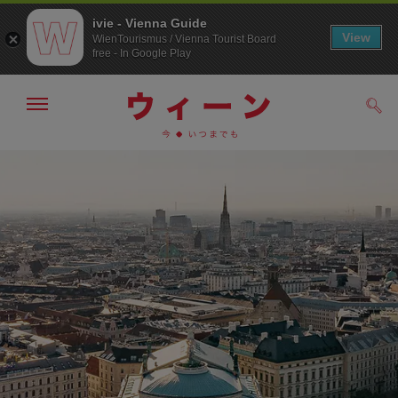
ivie - Vienna Guide
View
WienTourismus / Vienna Tourist Board
free - In Google Play
メ
検
ニ
索
ュ
メ
こ
す
ー
る
ニ
の
の
ュ
ペ
表
ー
ー
示・
非
へ
ジ
表
の
示
ト
ッ
プ
へ