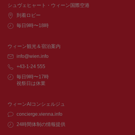
間：
シュヴェヒャート・ウィーン国際空港
場
到着ロビー
所：
営
毎日9時〜18時
業
時
間：
ウィーン観光＆宿泊案内
E
info@wien.info
メ
電
+43-1-24 555
ー
話
ル：
営
毎日9時〜17時
番
業
祝祭日は休業
号：
時
間：
ウィーンAIコンシェルジュ
concierge.vienna.info
24時間体制の情報提供